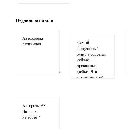
гиф или джипег шириной не более 700 пи
Недавно всплыло
Автозамена
Самый
латиницей
популярный
жанр в соцсетях
сейчас —
тревожные
фейки. Что
4
2
с этим делать?
Алгоритм Δλ.
Вишенка
на торте ?