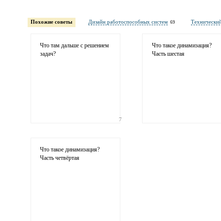
Имя и фамилия
обязательны полностью для публикации 
Похожие советы
Дизайн работоспособных систем
Технический
69
Электронная почта
адрес не будет опубликован
Что там дальше с решением
Что такое динамизация?
задач?
Часть шестая
7
Ваши соображения
Что такое динамизация?
Часть четвёртая
Иллюстрация