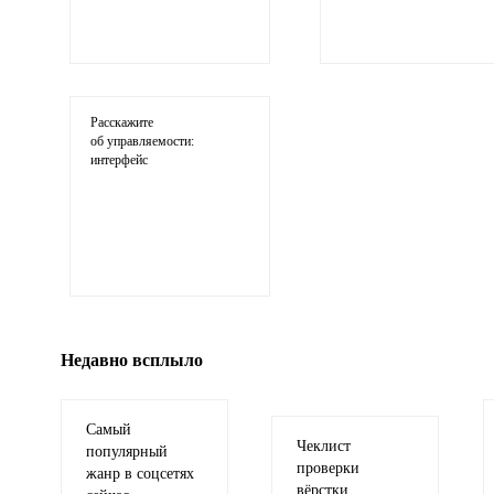
Ваши соображения
Расскажите
об управляемости:
интерфейс
Иллюстрация
гиф или джипег шириной не более 700 пи
Недавно всплыло
Самый
Чеклист
популярный
проверки
жанр в соцсетях
вёрстки