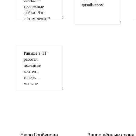
сейчас —
дизайнером
тревожные
фейки. Что
2
с этим делать?
1
Раньше в ТГ
работал
полезный
контент,
теперь —
меньше
1
Бюро Горбунова
Запрещённые слова