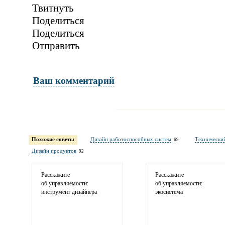
Твитнуть
Поделиться
Поделиться
Отправить
Ваш комментарий
Имя и фамилия
обязательны полностью для публикации 
Похожие советы
Дизайн работоспособных систем
Технически
69
Электронная почта
Дизайн продуктов
92
адрес не будет опубликован
Расскажите
Расскажите
об управляемости:
об управляемости:
инструмент дизайнера
экосистема