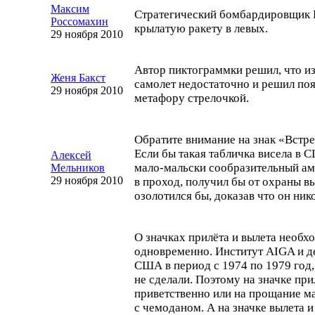
Максим
Стратегический бомбардировщик
Россомахин
крылатую ракету в левых.
29 ноября 2010
Автор пиктограммки решил, что и
Женя Бакст
самолет недостаточно и решил по
29 ноября 2010
метафору стрелочкой.
Обратите внимание на знак «Встр
Если бы такая табличка висела в 
Алексей
мало-мальски
сообразительный ам
Мельников
29 ноября 2010
в проход, получил бы от охраны вы
озолотился бы, доказав что он нико
О значках прилёта и вылета необх
одновременно. Институт AIGA и д
США в период с 1974 по 1979 год,
не сделали. Поэтому на значке пр
приветственно или на прощание м
с чемоданом. А на значке вылета и