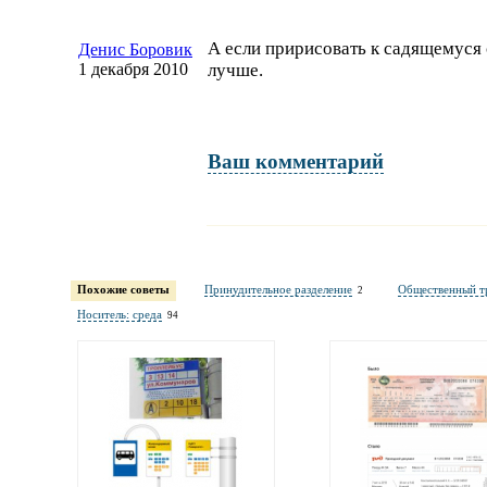
А если пририсовать к садящемуся 
Денис Боровик
1 декабря 2010
лучше.
Ваш комментарий
Имя и фамилия
обязательны полностью для публикации коммент
Похожие советы
Принудительное разделение
Общественный т
2
Электронная
Носитель: среда
94
почта
адрес не будет опубликован