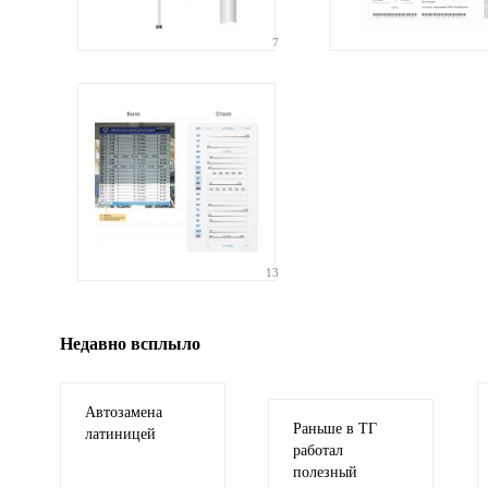
Ваши
соображения
7
Иллюстрация
гиф или джипег шириной не более 700 пикселей
13
Недавно всплыло
Автозамена
Раньше в ТГ
латиницей
работал
полезный