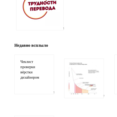
Иллюстрация
1
гиф или джипег шириной не более 700 пикселей
Недавно всплыло
Чеклист
проверки
вёрстки
дизайнером
1
7