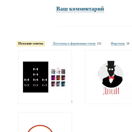
Ваш комментарий
Имя и фамилия
обязательны полностью для публикации коммент
Похожие советы
Логотипы и фирменные стили
Фирстиль
132
19
Электронная
почта
адрес не будет опубликован
1
Ваши
соображения