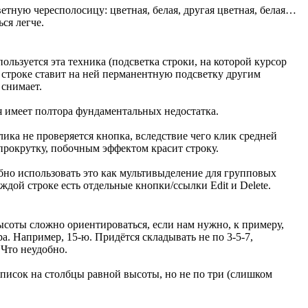
етную чересполосицу: цветная, белая, другая цветная, белая…
ся легче.
льзуется эта техника (подсветка строки, на которой курсор
 строке ставит на ней перманентную подсветку другим
снимает.
я имеет полтора фундаментальных недостатка.
клика не проверяется кнопка, вследствие чего клик средней
рокрутку, побочным эффектом красит строку.
обно использовать это как мультивыделение для групповых
ждой строке есть отдельные кнопки/ссылки Edit и Delete.
соты сложно ориентироваться, если нам нужно, к примеру,
ра. Например,
15-ю
. Придётся складывать не по
3-5
-7,
 Что неудобно.
писок на столбцы равной высоты, но не по три (слишком