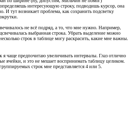
ан по ширине (ну, допустим, Мильчин не помог)
 определяешь интересующую строку, подводишь курсор, она
о. И тут возникает проблема, как сохранить подсветку
окрутки.
вечивалось не всё подряд, а то, что мне нужно. Например,
одсвечивалась выбранная строка. Убрать выделение можно
несколько строк в таблице могу раскрасить, какие мне важны.
к я чаще предпочитаю увеличивать интервалы. Глаз отлично
ые ячейки, и это не мешает воспринимать таблицу целиком.
руппируемых строк мне представляется 4 или 5.