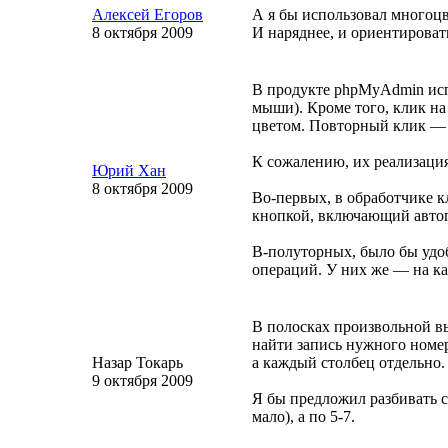
Алексей Егоров
А я бы использовал многоцв
8 октября 2009
И наряднее, и ориентировать
В продукте phpMyAdmin испо
мыши). Кроме того, клик на
цветом. Повторный клик — 
К сожалению, их реализаци
Юрий Хан
8 октября 2009
Во-первых
, в обработчике 
кнопкой, включающий автоп
В-полуторных
, было бы уд
операций. У них же — на ка
В полосках произвольной вы
найти запись нужного номе
Назар Токарь
а каждый столбец отдельно.
9 октября 2009
Я бы предложил разбивать с
мало), а по
5-7
.