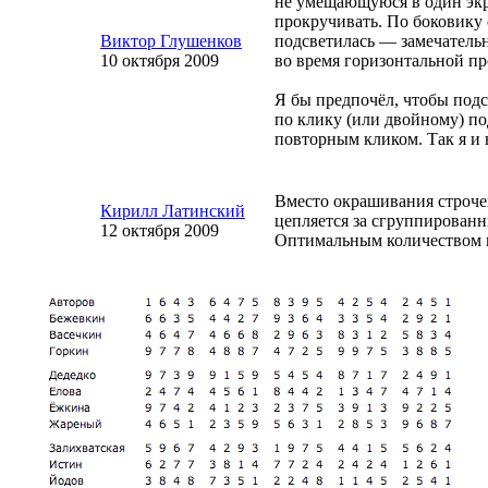
не умещающуюся в один экр
прокручивать. По боковику
Виктор Глушенков
подсветилась — замечательн
10 октября 2009
во время горизонтальной пр
Я бы предпочёл, чтобы подс
по клику (или двойному) п
повторным кликом. Так я и 
Вместо окрашивания строче
Кирилл Латинский
цепляется за сгруппированн
12 октября 2009
Оптимальным количеством г