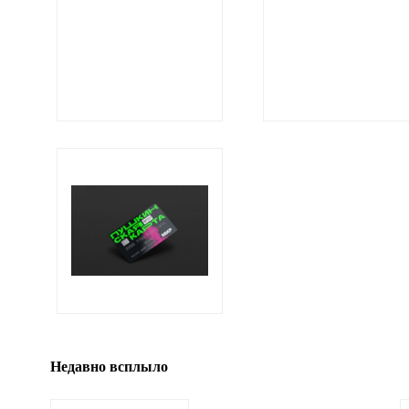
Ваши соображения
Иллюстрация
гиф или джипег шириной не более 700 пи
Недавно всплыло