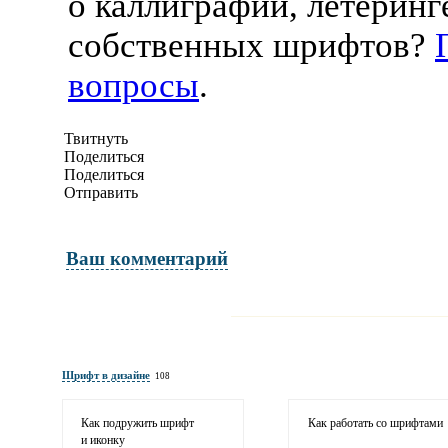
о каллиграфии, летеринг
собственных шрифтов?
вопросы
.
Твитнуть
Поделиться
Поделиться
Отправить
Ваш комментарий
Имя и фамилия
обязательны полностью для публикации 
Шрифт в дизайне
108
Электронная почта
адрес не будет опубликован
Как подружить шрифт
Как работать со шрифтами
и иконку