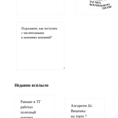
Ваши
соображения
Подскажите, как поступать
с числительными
в названиях компаний?
Иллюстрация
3
гиф или джипег шириной не более 700 пикселей
Недавно всплыло
Раньше в ТГ
Алгоритм Δλ.
работал
Вишенка
полезный
на торте ?
контент,