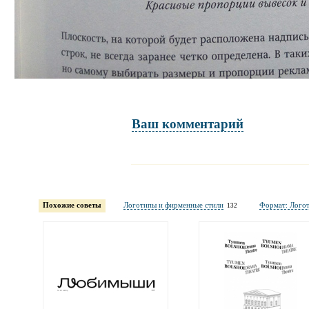
Ваш комментарий
Имя и фамилия
обязательны полностью для публикации коммент
Похожие советы
Логотипы и фирменные стили
Формат: Лого
132
Электронная
почта
адрес не будет опубликован