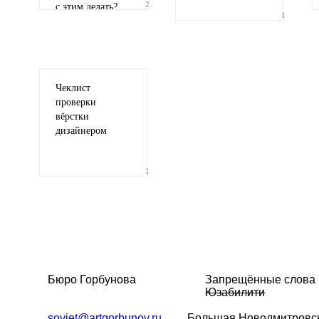
2
с этим делать?
1
Чеклист
проверки
вёрстки
дизайнером
1
Бюро Горбунова
Запрещённые слова
Юзабилити
soviet@artgorbunov.ru
Большая
Новодмитровск