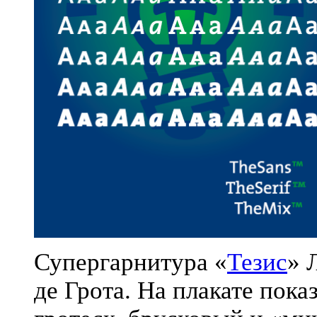
Супергарнитура «
Тезис
» 
де Грота. На плакате пока