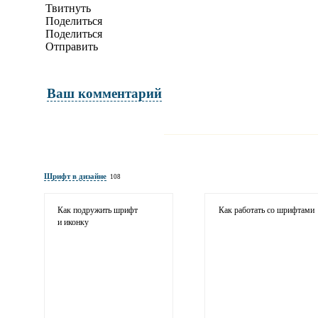
Твитнуть
Поделиться
Поделиться
Отправить
Ваш комментарий
Имя и фамилия
обязательны полностью для публикации 
Шрифт в дизайне
108
Электронная почта
адрес не будет опубликован
Как подружить шрифт
Как работать со шрифтами
и иконку