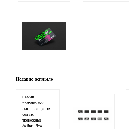
Ваши соображения
Иллюстрация
гиф или джипег шириной не более 700 пи
Недавно всплыло
Самый
популярный
жанр в соцсетях
сейчас —
тревожные
фейки. Что