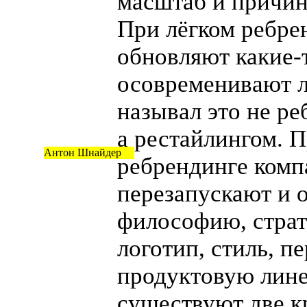
масштаб и причин
При лёгком ребре
обновляют
какие-
осовременивают л
называл это не ре
а рестайлингом. 
Антон Шнайдер
ребрендинге ком
перезапускают и 
философию, страт
логотип, стиль, п
продуктовую лине
существуют две к