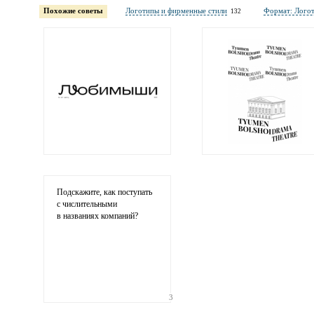
обязательны полностью для публикации коммент
Похожие советы
Логотипы и фирменные стили
Формат: Лого
132
Электронная
почта
адрес не будет опубликован
Ваши
соображения
Подскажите, как поступать
с числительными
в названиях компаний?
Иллюстрация
3
гиф или джипег шириной не более 700 пикселей