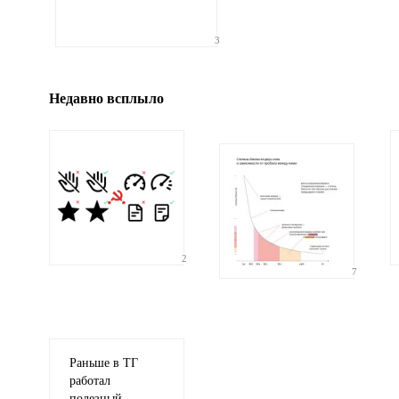
Иллюстрация
3
гиф или джипег шириной не более 700 пикселей
Недавно всплыло
2
7
Раньше в ТГ
работал
полезный