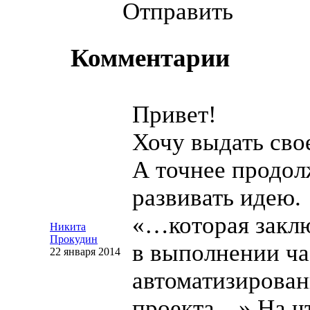
Отправить
Комментарии
Привет!
Хочу выдать сво
А точнее продол
развивать идею.
«…которая закл
Никита
Прокудин
в выполнении ч
22 января 2014
автоматизирова
проекта…» На чт