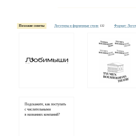
Имя и фамилия
обязательны полностью для публикации коммент
Похожие советы
Логотипы и фирменные стили
Формат: Лого
132
Электронная
почта
адрес не будет опубликован
Ваши
соображения
Подскажите, как поступать
с числительными
в названиях компаний?