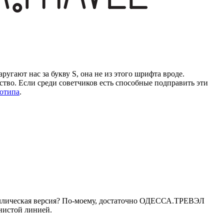
ругают нас за букву S, она не из этого шрифта вроде.
ство. Если среди советчиков есть способные подправить эти
готипа
.
ллическая версия?
По-моему
, достаточно ОДЕССА.ТРЕВЭЛ
нистой линией.