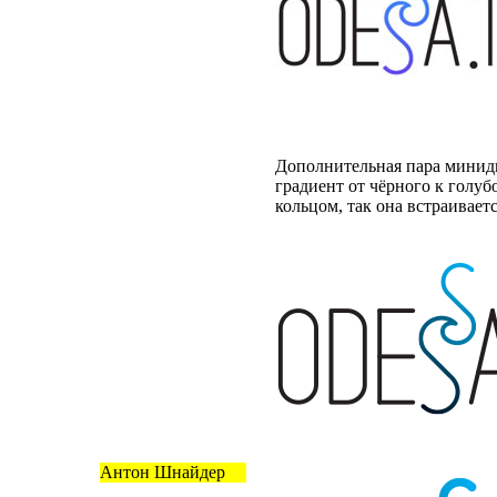
Дополнительная пара минидв
градиент от чёрного к голуб
кольцом, так она встраивает
Антон Шнайдер