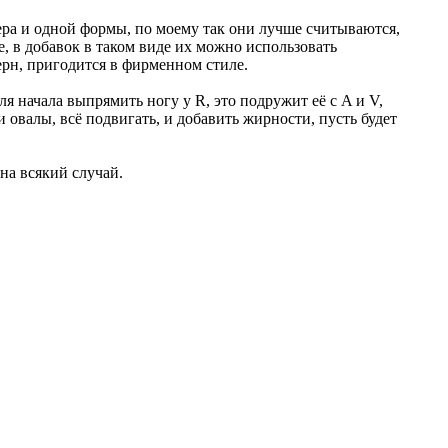
ера и одной формы, по моему так они лучше считываются,
е, в добавок в таком виде их можно использовать
ерн, пригодится в фирменном стиле.
я начала выпрямить ногу у R, это подружит её с A и V,
 овалы, всё подвигать, и добавить жирности, пусть будет
на всякий случай.