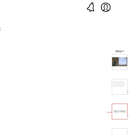
с
Август
2
5