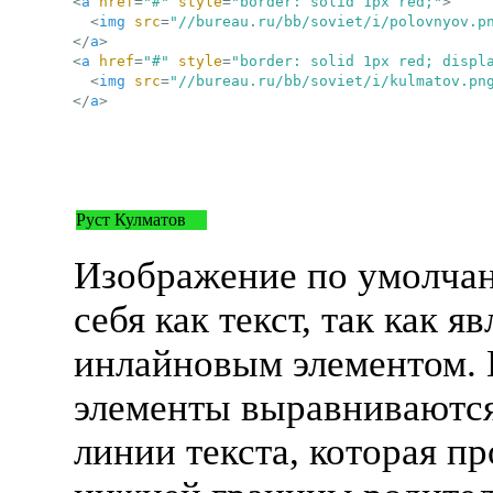
<
a
href
=
"#"
style
=
"border: solid 1px red;"
>
<
img
src
=
"//bureau.ru/bb/soviet/i/polovnyov.p
</
a
>
<
a
href
=
"#"
style
=
"border: solid 1px red; displ
<
img
src
=
"//bureau.ru/bb/soviet/i/kulmatov.pn
</
a
>
Руст Кулматов
Изображение по умолча
себя как текст, так как я
инлайновым элементом.
элементы выравниваются
линии текста, которая п