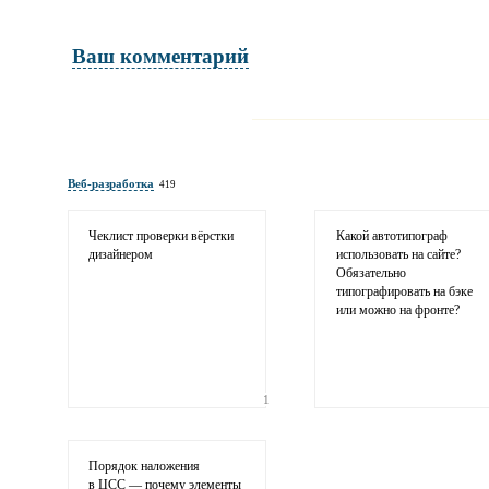
Ваш комментарий
Имя и фамилия
обязательны полностью для публикации 
Веб-разработка
419
Электронная почта
адрес не будет опубликован
Чеклист проверки вёрстки
Какой автотипограф
дизайнером
использовать на сайте?
Обязательно
типографировать на бэке
или можно на фронте?
1
Ваши соображения
Порядок наложения
в ЦСС — почему элементы