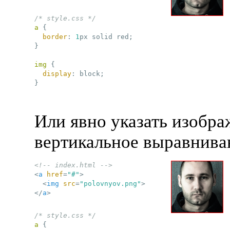
/* style.css */
a
{

border
:
1
px solid red
;
}
img
{

display
:
 block
;
}
Или явно указать изобр
вертикальное выравнива
<!-- index.html -->
<
a
href
=
"#"
>
<
img
src
=
"polovnyov.png"
>
</
a
>
/* style.css */
a
{
