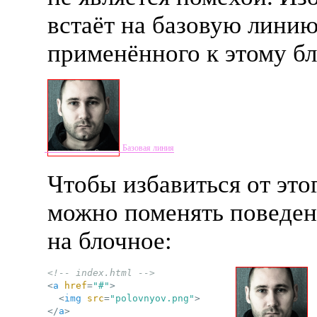
встаёт на базовую лини
применённого к этому бл
Чтобы избавиться от это
можно поменять поведен
на блочное:
<!-- index.html -->
<
a
href
=
"#"
>
<
img
src
=
"polovnyov.png"
>
</
a
>