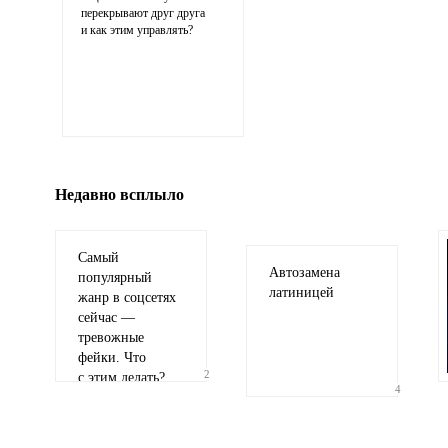
перекрывают друг друга
и как этим управлять?
Иллюстрация
гиф или джипег шириной не более 700 пи
Недавно всплыло
Самый
Автозамена
популярный
латиницей
жанр в соцсетях
сейчас —
тревожные
фейки. Что
2
с этим делать?
4