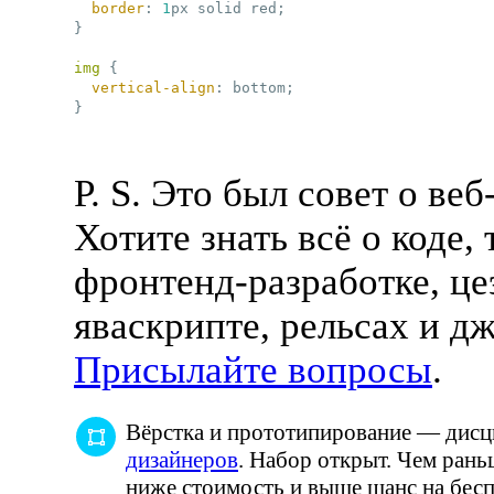
border
:
1
px solid red
;
}
img
{

vertical-align
:
 bottom
;
}
P. S. Это был совет о
веб
Хотите знать всё о коде, 
фронтенд-разработке
, це
яваскрипте, рельсах и д
Присылайте вопросы
.
Вёрстка и прототипирование — дис
дизайнеров
. Набор открыт. Чем рань
ниже стоимость и выше шанс на бесп