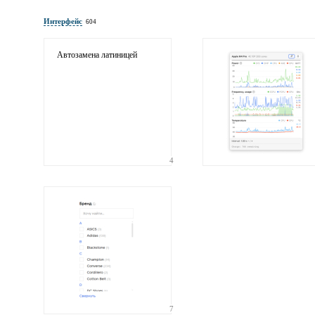
Имя и фамилия
обязательны полностью для публикации коммент
Интерфейс
604
Электронная
почта
адрес не будет опубликован
Автозамена латиницей
4
Ваши
соображения
Иллюстрация
7
гиф или джипег шириной не более 700 пикселей