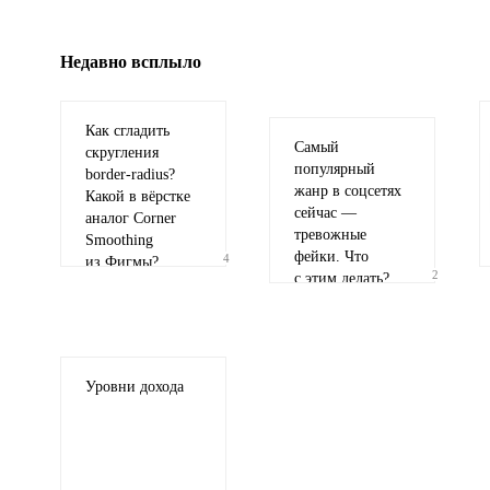
Недавно всплыло
Как сгладить
Самый
скругления
популярный
border-radius
?
жанр в соцсетях
Какой в вёрстке
сейчас —
аналог Corner
тревожные
Smoothing
фейки. Что
4
из Фигмы?
2
с этим делать?
Уровни дохода