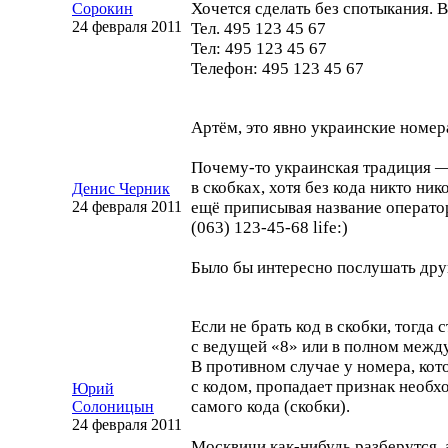
Хочется сделать без спотыкания. 
Сорокин
24 февраля 2011
Тел. 495 123 45 67
Тел: 495 123 45 67
Телефон: 495 123 45 67
Артём, это явно украинские номер
Почему-то
украинская традиция —
в скобках, хотя без кода никто ник
Денис Черник
24 февраля 2011
ещё приписывая название операто
(063)
123-45
-68 life:)
Было бы интересно послушать дру
Если не брать код в скобки, тогда
с ведущей «8» или в полном межд
В противном случае у номера, ко
с кодом, пропадает признак необх
Юрий
самого кода (скобки).
Солоницын
24 февраля 2011
Москвичи
как-нибудь
разберутся, 