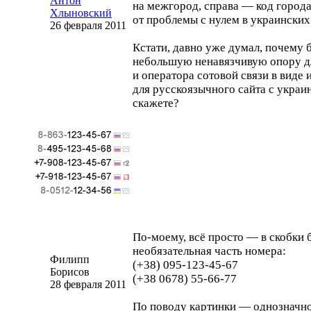
Антон
на межгород, справа — код города
Хлыновский
от проблемы с нулем в украинских
26 февраля 2011
Кстати, давно уже думал, почему 
небольшую ненавязчивую опору д
и оператора сотовой связи в виде 
для русскоязычного сайта с укра
скажете?
По-моему
, всё просто — в скобки 
необязательная часть номера:
Филипп
(+38)
095-123
-
45-67
Борисов
(+38 0678)
55-66
-77
28 февраля 2011
По поводу картинки — однозначно