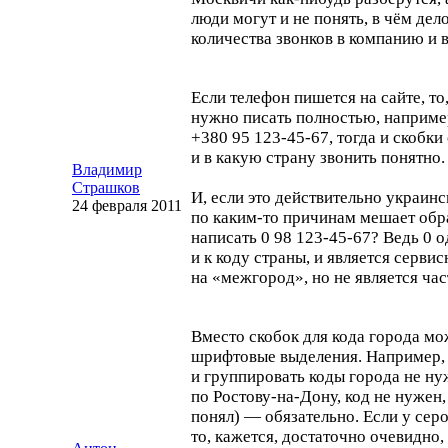
люди могут и не понять, в чём дел
количества звонков в компанию и в
Если телефон пишется на сайте, то
нужно писать полностью, наприме
+380 95
123-45
-67, тогда и скобк
и в какую страну звонить понятно.
Владимир
Страшков
И, если это действительно украинс
24 февраля 2011
по
каким-то
причинам мешает обра
написать 0 98
123-45
-67? Ведь 0 
и к коду страны, и является серви
на «межгород», но не является час
Вместо скобок для кода города мо
шрифтовые выделения. Например, 
и группировать коды города не ну
по
Ростову-на
-Дону, код не нужен,
понял) — обязательно. Если у серо
то, кажется, достаточно очевидно,