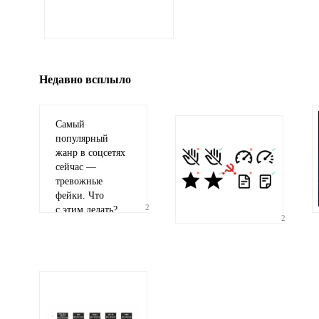
Иллюстрация
гиф или джипег шириной не более 700 пикселей
Недавно всплыло
Самый
популярный
жанр в соцсетях
сейчас —
тревожные
фейки. Что
2
с этим делать?
2