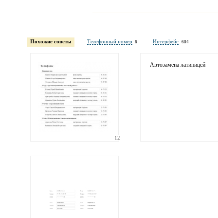
Имя и фамилия
обязательны полностью для публикации коммент
Похожие советы
Телефонный номер
Интерфейс
6
604
Электронная
почта
адрес не будет опубликован
Автозамена латиницей
12
Ваши
соображения