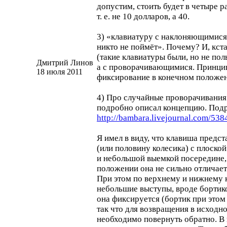
допустим, стоить будет в четыре 
т. е. не 10 долларов, а 40.
3) «клавиатуру с наклоняющимис
никто не поймёт». Почему? И, кст
(такие клавиатуры были, но не пол
Дмитрий Линов
а с проворачивающимися. Принци
18 июля 2011
фиксирование в конечном положе
4) Про случайные проворачивания
подробно описал концепцию. Подр
http://bambara.livejournal.com/538
Я имел в виду, что клавиша предст
(или половину колесика) с плоско
и небольшой выемкой посередине, 
положении она не сильно отличает
При этом по верхнему и нижнему
небольшие выступы, вроде бортик
она фиксируется (бортик при этом 
так что для возвращения в исходн
необходимо повернуть обратно. В