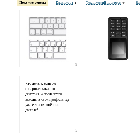
обязательны полностью для публикации коммент
Похожие советы
Клавиатура
Технический прогресс
Ко
1
44
Электронная
почта
адрес не будет опубликован
9
Ваши
соображения
Что делать, если он
совершил
какие-то
действия, а после этого
заходит в свой профиль, где
уже есть сохранённые
данные?
Иллюстрация
5
гиф или джипег шириной не более 700 пикселей