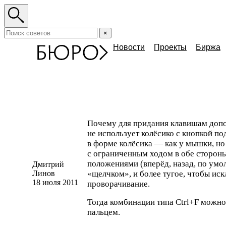
×
Новости
Проекты
Биржа
Почему для придания клавишам доп
не использует колёсико с кнопкой по
в форме колёсика — как у мышки, но 
с ограниченным ходом в обе сторон
положениями
(
вперёд, назад, по ум
Дмитрий
Линов
«
щелчком», и более тугое, чтобы ис
18 июля 2011
проворачивание.
Тогда комбинации типа Ctrl+F можно
пальцем.