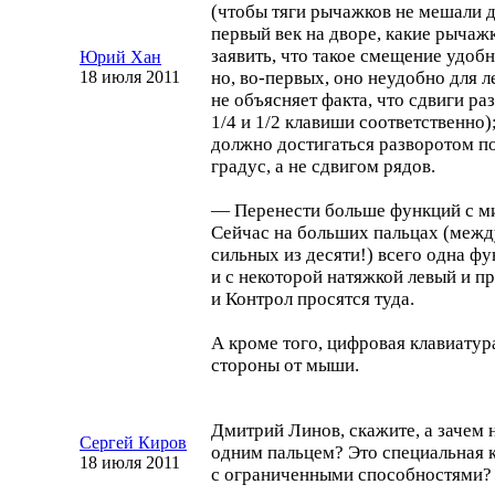
(чтобы тяги рычажков не мешали др
первый век на дворе, какие рычаж
заявить, что такое смещение удоб
Юрий Хан
18 июля 2011
но,
во-первых
, оно неудобно для 
не объясняет факта, что сдвиги ра
1/4 и 1/2 клавиши соответственно)
должно достигаться разворотом п
градус, а не сдвигом рядов.
— Перенести больше функций с ми
Сейчас на больших пальцах (межд
сильных из десяти!) всего одна ф
и с некоторой натяжкой левый и 
и Контрол просятся туда.
А кроме того, цифровая клавиатур
стороны от мыши.
Дмитрий Линов, скажите, а зачем
Сергей Киров
одним пальцем? Это специальная 
18 июля 2011
с ограниченными способностями?