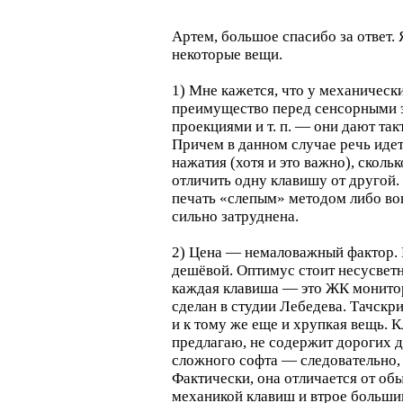
Артем, большое спасибо за ответ. 
некоторые вещи.
1) Мне кажется, что у механическ
преимущество перед сенсорными 
проекциями и т. п. — они дают та
Причем в данном случае речь иде
нажатия (хотя и это важно), сколь
отличить одну клавишу от другой. 
печать «слепым» методом либо во
сильно затруднена.
2) Цена — немаловажный фактор. 
дешёвой. Оптимус стоит несусветн
каждая клавиша — это ЖК монитор,
сделан в студии Лебедева. Тачскр
и к тому же еще и хрупкая вещь. К
предлагаю, не содержит дорогих д
сложного софта — следовательно,
Фактически, она отличается от об
механикой клавиш и втрое больш