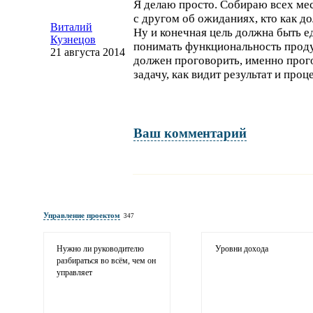
Я делаю просто. Собираю всех мес
с другом об ожиданиях, кто как д
Виталий
Ну и конечная цель должна быть 
Кузнецов
понимать функциональность проду
21 августа 2014
должен проговорить, именно прого
задачу, как видит результат и про
Ваш комментарий
Имя и фамилия
обязательны полностью для публикации коммент
Управление проектом
347
Электронная
почта
адрес не будет опубликован
Нужно ли руководителю
Уровни дохода
разбираться во всём, чем он
управляет