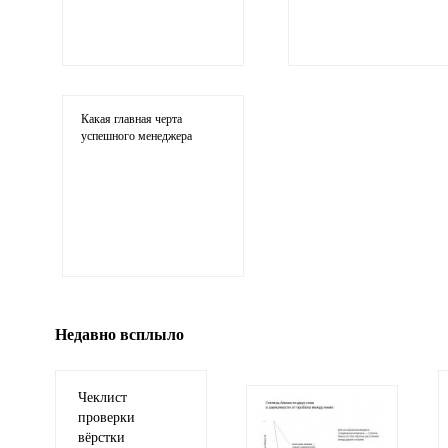
Ваши
соображения
Какая главная черта
успешного менеджера
Иллюстрация
гиф или джипег шириной не более 700 пикселей
Недавно всплыло
Чеклист
проверки
вёрстки