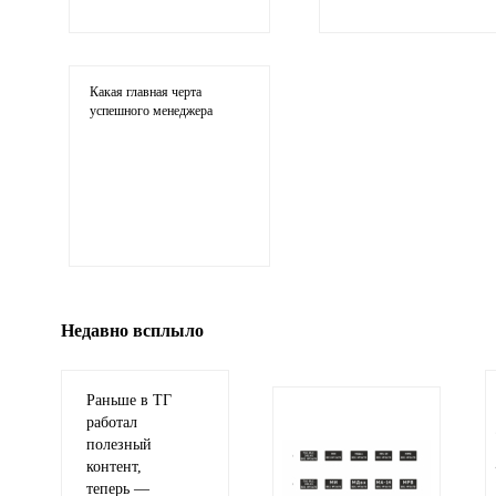
Ваши соображения
Какая главная черта
успешного менеджера
Иллюстрация
гиф или джипег шириной не более 700 пи
Недавно всплыло
Раньше в ТГ
работал
полезный
контент,
теперь —