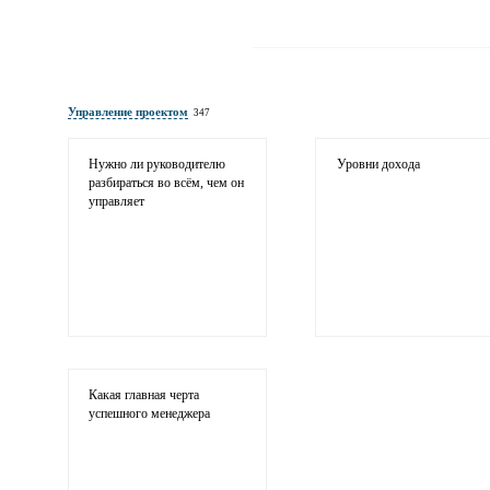
Имя и фамилия
обязательны полностью для публикации 
Управление проектом
347
Электронная почта
адрес не будет опубликован
Нужно ли руководителю
Уровни дохода
разбираться во всём, чем он
управляет
Ваши соображения
Какая главная черта
успешного менеджера