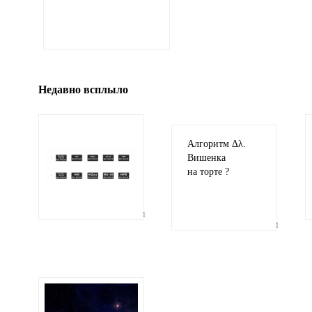
Иллюстрация
гиф или джипег шириной не более 700 пи
Недавно всплыло
Алгоритм Δλ.
Вишенка
на торте ?
1
1