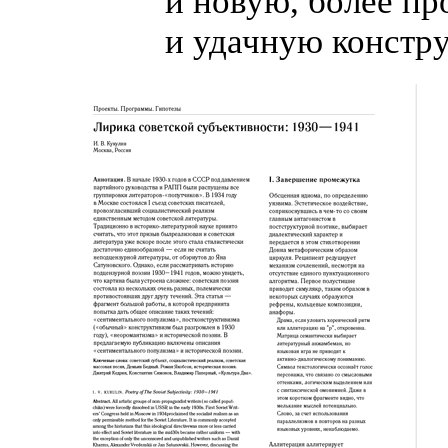
и новую, более п
и удачную констр