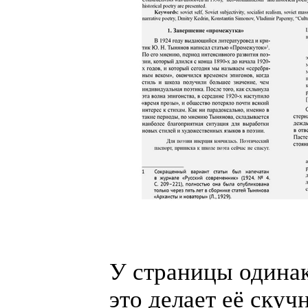
У страницы одинак
это делает её скуч