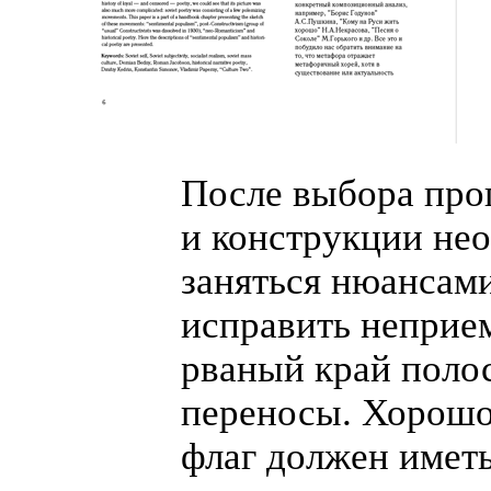
После выбора про
и конструкции не
заняться нюансам
исправить непри
рваный край поло
переносы. Хорошо
флаг должен имет