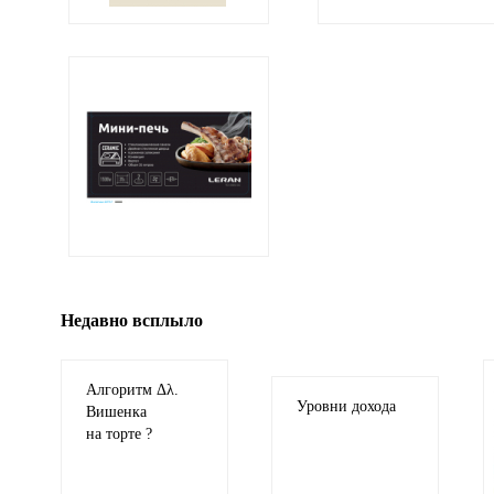
Ваши
соображения
Иллюстрация
гиф или джипег шириной не более 700 пикселей
Недавно всплыло
Алгоритм Δλ.
Уровни дохода
Вишенка
на торте ?