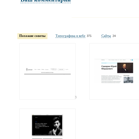
Имя и фамилия
обязательны полностью для публикации 
Похожие советы
Типографика в вебе
Сайты
375
24
Электронная почта
адрес не будет опубликован
3
Ваши соображения