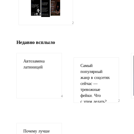
Иллюстрация
2
гиф или джипег шириной не более 700 пи
Недавно всплыло
Автозамена
Самый
латиницей
популярный
жанр в соцсетях
сейчас —
тревожные
фейки. Что
4
2
с этим делать?
Почему лучше