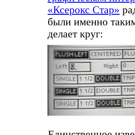
«
Ксерокс Cтар»
ра
были именно таки
делает круг:
Единственное изве