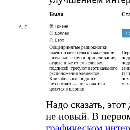
Было
Ст
А. Г.
Общепринятые радиокнопки
имеют издевательски маленькие
Пер
визуальные точки прицеливания,
под
отделённые от смысловых
под
подписей, требуют вертикального
зани
расположения элементов.
И ч
Кликабельные подписи
пох
не спасают — пользователи
мех
целятся в шарики.
Надо сказать, этот
не новый. В перво
графическом инте