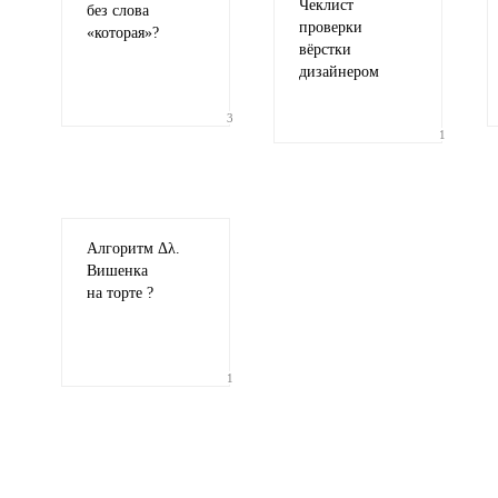
Чеклист
без слова
проверки
«
которая»?
вёрстки
дизайнером
3
1
Алгоритм Δλ.
Вишенка
на торте ?
1