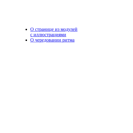
О странице из модулей
с иллюстрациями
О чередовании ритма