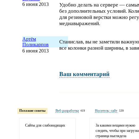
6 июня 2013
Удобно делать на сервере — сам
без дополнительных условий. Кол
для резиновой верстки можно рег
медиавыражений.
Артём
Станислав, вы не заметили важну
Поликарпов
все колонки разной ширины, в зав
6 июня 2013
Ваш комментарий
Имя и фамилия
обязательны полностью для публикации коммент
Похожие советы
Веб-разработка
Носитель: сайт
419
539
Электронная
почта
адрес не будет опубликован
Сайты для слабовидящих
За какими вещами нужно
следить, чтобы при загрузк
страница выглядела