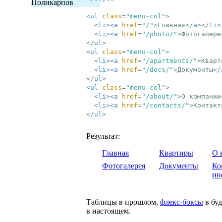
Поликарпов
<
ul
class
=
"menu-col"
>
<
li
>
<
a
href
=
"/"
>
Главная
</
a
>
</
li
>
<
li
>
<
a
href
=
"/photo/"
>
Фотогалере
</
ul
>
<
ul
class
=
"menu-col"
>
<
li
>
<
a
href
=
"/apartments/"
>
Кварт
<
li
>
<
a
href
=
"/docs/"
>
Документы
</
</
ul
>
<
ul
class
=
"menu-col"
>
<
li
>
<
a
href
=
"/about/"
>
О компании
<
li
>
<
a
href
=
"/contacts/"
>
Контакт
</
ul
>
Результат:
Главная
Квартиры
О 
Фотогалерея
Документы
Ко
ин
Таблицы в прошлом,
флекс-боксы
в бу
в настоящем.