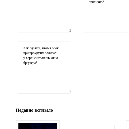
прилично?
2
Ваши
соображения
Как сделать, чтобы блок
при прокрутке залипал
у верхней границы окна
браузера?
Иллюстрация
5
гиф или джипег шириной не более 700 пикселей
Недавно всплыло