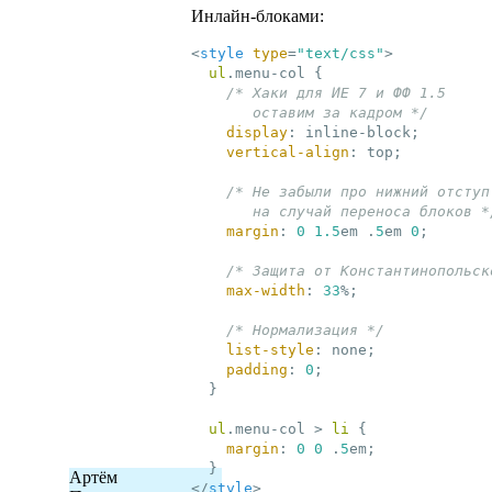
Инлайн-блоками:
<
style
type
=
"text/css"
>
ul
.menu-col
{

/* Хаки для ИЕ 7 и ФФ 1.5

       оставим за кадром */
display
:
 inline-block
;
vertical-align
:
 top
;
/* Не забыли про нижний отступ

       на случай переноса блоков *
margin
:
0
1.5
em .
5
em 
0
;
/* Защита от Константинопольск
max-width
:
33
%
;
/* Нормализация */
list-style
:
 none
;
padding
:
0
;
}
ul
.menu-col
 > 
li
{

margin
:
0
0
 .
5
em
;
}
Артём
</
style
>