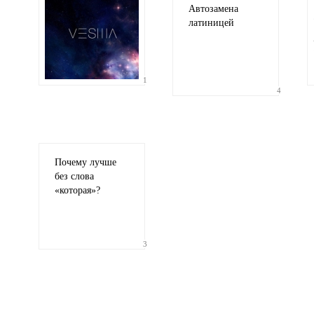
Автозамена
латиницей
1
4
Почему лучше
без слова
«
которая»?
3