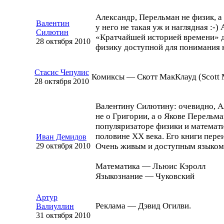
Александр, Перельман не физик, а 
Валентин
у него не такая уж и наглядная
:-)
А
Силютин
«Кратчайшей историей времени» д
28 октября 2010
физику доступной для понимания
Стасис Чепулис
Комиксы — Скотт МакКлауд (Scott 
28 октября 2010
Валентину Силютину: очевидно, А
не о Григории, а о Якове Перельм
популяризаторе физики и математ
половине XX века. Его книги переи
Иван Демидов
29 октября 2010
Очень живым и доступным языком 
Математика — Льюис Кэролл
Языкознание — Чуковский
Артур
Реклама — Дэвид Огилви.
Валиуллин
31 октября 2010