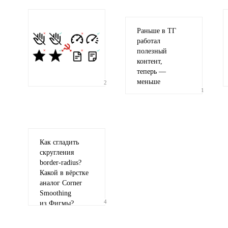
Раньше в ТГ
работал
полезный
контент,
теперь —
меньше
2
1
Как сгладить
скругления
border-radius
?
Какой в вёрстке
аналог Corner
Smoothing
4
из Фигмы?