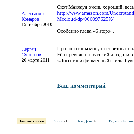
Скот Маклауд очень хороший, все
http://www.amazon.com/
Understan
Александр
Mccloud/dp/006097625X/
Комаров
15 ноября 2010
Особенно глава «6 steps».
Про логотипы могу посоветовать 
Сергей
Её перевели на русский и издали в
Сурганов
20 марта 2011
«Логотип и фирменный стиль. Рук
Ваш комментарий
Имя и фамилия
обязательны полностью для публикации коммент
Похожие советы
Книги
Интерфейс
Формат: Логотип
20
604
Электронная
почта
адрес не будет опубликован