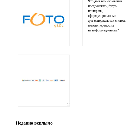
Что даёт вам основания
предполагать, будто
принципы,
сформулированные
для материальных систем,
можно переносить
на информационные?
Ваши
соображения
Иллюстрация
10
гиф или джипег шириной не более 700 пикселей
Недавно всплыло