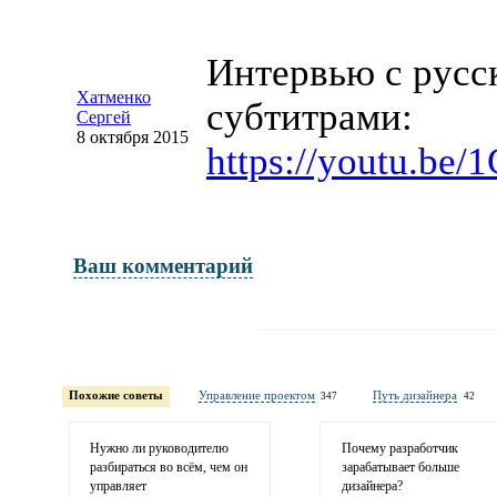
Интервью с русс
Хатменко
субтитрами:
Сергей
8 октября 2015
https://youtu.b
Ваш комментарий
Имя и фамилия
обязательны полностью для публикации 
Похожие советы
Управление проектом
Путь дизайнера
347
42
Электронная почта
адрес не будет опубликован
Нужно ли руководителю
Почему разработчик
разбираться во всём, чем он
зарабатывает больше
управляет
дизайнера?