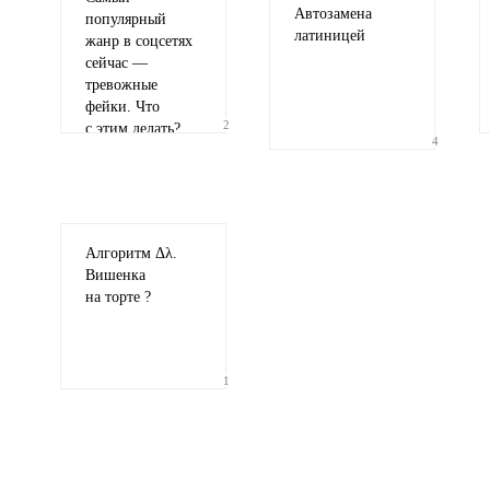
Автозамена
популярный
латиницей
жанр в соцсетях
сейчас —
тревожные
фейки. Что
2
с этим делать?
4
Алгоритм Δλ.
Вишенка
на торте ?
1