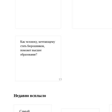
Ваши соображения
Как человеку, мечтающему
стать бюрошником,
поможет высшее
образование?
Иллюстрация
13
гиф или джипег шириной не более 700 пи
Недавно всплыло
Самый