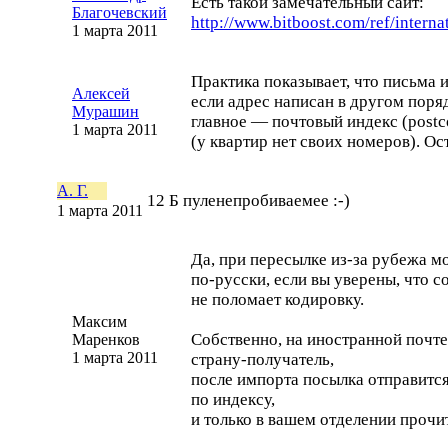
Есть такой замечательный сайт:
Благочевский
http://www.bitboost.com/ref/
interna
1 марта 2011
Практика показывает, что письма 
Алексей
если адрес написан в другом поря
Мурашин
главное — почтовый индекс (postc
1 марта 2011
(у квартир нет своих номеров). О
А. Г.
12 Б пуленепробиваемее
:-)
1 марта 2011
Да, при пересылке
из-за
рубежа мо
по-русски
, если вы уверены, что 
не поломает кодировку.
Максим
Собственно, на иностранной почте
Маренков
1 марта 2011
страну-получатель
,
после импорта посылка отправитс
по индексу,
и только в вашем отделении прочи