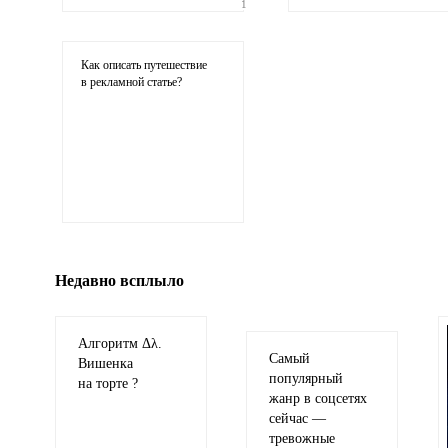
1
Ваши
соображения
Как описать путешествие
в рекламной статье?
Иллюстрация
гиф или джипег шириной не более 700 пикселей
Недавно всплыло
Алгоритм Δλ.
Самый
Вишенка
популярный
на торте ?
жанр в соцсетях
сейчас —
тревожные