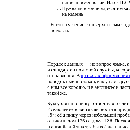
написан именно так. Или «
112-
Нужна ли в конце адреса точка
на камень.
Беглое гугление с поверхностым янд
помогли.
Порядок данных — не вопрос языка, а
и стандартов почтовой службы, которо
отправления. В
правилах оформления 
порядок именно такой, как у вас в русс
с ним всё хорошо, и в английской час
такой же.
Букву обычно пишут строчную и слитн
Исключение в части слитности я пред
„
б“: её я пишу через небольшой пробе
отличить дом 126 от дома 12
б. Поскол
и английский текст, я бы всё же написа