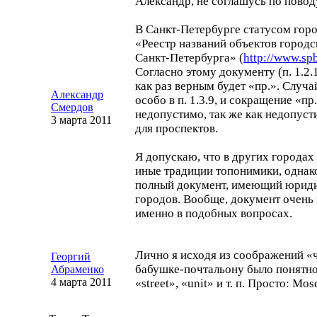
Александр, не соглашусь по повод
В
Санкт-Петербурге
статусом горо
«Реестр названий объектов городс
Санкт-Петербурга
» (
http://www.spb
Согласно этому документу (п. 1.2.
как раз верным будет «пр.». Случ
Александр
особо в п. 1.3.9, и сокращение «пр
Смердов
недопустимо, так же как недопуст
3 марта 2011
для проспектов.
Я допускаю, что в других городах
иные традиции топонимики, однако
полный документ, имеющий юриди
городов. Вообще, документ очень
именно в подобных вопросах.
Лично я исходя из соображений «
Георгий
бабушке-почтальону
было понятно
Абраменко
4 марта 2011
«street», «unit» и т. п. Просто: Mo