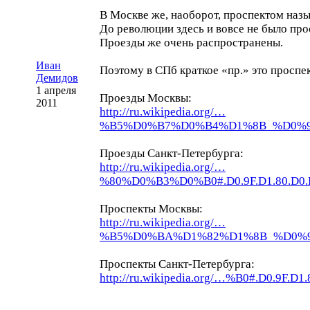
В Москве же, наоборот, проспектом наз
До революции здесь и вовсе не было про
Проезды же очень распространены.
Иван
Поэтому в СПб краткое «пр.» это проспек
Демидов
1 апреля
Проезды Москвы:
2011
http://ru.wikipedia.org/…
%B5%D0%B7%D0%B4%D1%8B_%D0%
Проезды
Санкт-Петербурга
:
http://ru.wikipedia.org/…
%80%D0%B3%D0%B0#.D0.9F.D1.80.D0.BE
Проспекты Москвы:
http://ru.wikipedia.org/…
%B5%D0%BA%D1%82%D1%8B_%D0%
Проспекты
Санкт-Петербурга
:
http://ru.wikipedia.org/…%B0#.D0.9F.D1