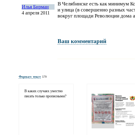
В Челябинске есть как минимум К
Илья Бирман
и улица (в совершенно разных час
4 апреля 2011
вокруг площади Революции дома а
Ваш комментарий
Имя и фамилия
обязательны полностью для публикации коммент
Формат: текст
579
Электронная
почта
адрес не будет опубликован
В каких случаях уместно
писать только прописными?