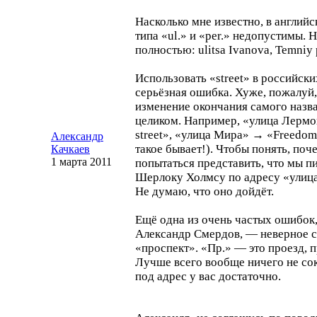
Насколько мне известно, в англий
типа «ul.» и «per.» недопустимы.
полностью: ulitsa Ivanova, Temniy 
Использовать «street» в российск
серьёзная ошибка. Хуже, пожалуй,
изменение окончания самого назв
целиком. Например, «улица Лерм
street», «улица Мира» → «Freedom 
Александр
такое бывает!). Чтобы понять, поч
Качкаев
1 марта 2011
попытаться представить, что мы 
Шерлоку Холмсу по адресу «улица
Не думаю, что оно дойдёт.
Ещё одна из очень частых ошибок,
Александр Смердов, — неверное 
«проспект». «Пр.» — это проезд, п
Лучше всего вообще ничего не сок
под адрес у вас достаточно.