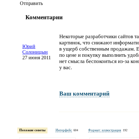
Отправить
Комментарии
Некоторые разработчики сайтов та
картинок, что снижают информати
Юрий
в ущерб собственным продажам. 
Солоницын
по цене и покупку выполнить удоб
27 июня 2011
нет смысла беспокоиться
из-за
кон
у вас.
Ваш комментарий
Имя и фамилия
обязательны полностью для публикации коммент
Похожие советы
Интерфейс
Формат: иллюстрация
604
192
Электронная