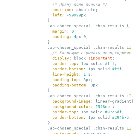
/* Прячу поле поиска */
position
:
 absolute
;
left
:
 -
99999
px
;
}
.ap-chosen_special
.chzn-results
{

margin
:
0
;
padding
:
4
px 
0
;
}
.ap-chosen_special
.chzn-results
LI
/* Запрещаю скрывать неподходящие 
display
:
 block 
!important
;
border-top
:
1
px solid 
#fff
;
border-bottom
:
1
px solid 
#fff
;
line-height
:
1.3
;
padding-top
:
3
px
;
padding-bottom
:
3
px
;
}
.ap-chosen_special
.chzn-results
LI
.
background-image
:
 linear-
gradient(
background-color
:
#548ebf
;
border-top
:
1
px solid 
#97c5df
;
border-bottom
:
1
px solid 
#294b75
;
}
.ap-chosen_special
.chzn-results
LI
background
:
 transparent
;