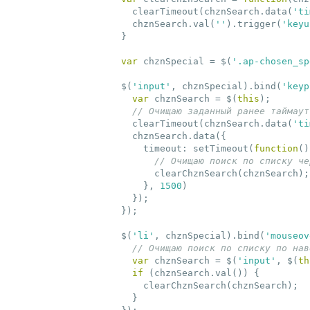
    clearTimeout(chznSearch.data(
'ti
    chznSearch.val(
''
).trigger(
'keyu
  }

var
 chznSpecial = $(
'.ap-chosen_sp
  $(
'input'
, chznSpecial).bind(
'keyp
var
 chznSearch = $(
this
);

// Очищаю заданный ранее таймаут
    clearTimeout(chznSearch.data(
'ti
    chznSearch.data({

      timeout: setTimeout(
function
()
// Очищаю поиск по списку че
        clearChznSearch(chznSearch);

      }, 
1500
)

    });

  });

  $(
'li'
, chznSpecial).bind(
'mouseov
// Очищаю поиск по списку по нав
var
 chznSearch = $(
'input'
, $(
th
if
 (chznSearch.val()) {

      clearChznSearch(chznSearch);

    }
