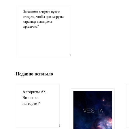
соображения
За какими вещами нужно
следить, чтобы при загрузке
страница выглядела
прилично?
Иллюстрация
1
гиф или джипег шириной не более 700 пикселей
Недавно всплыло
Алгоритм Δλ.
Вишенка
на торте ?
1