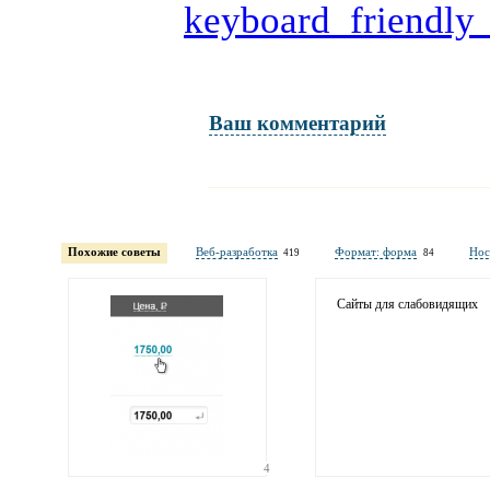
keyboard_friendly
Ваш комментарий
Имя и фамилия
обязательны полностью для публикации коммент
Похожие советы
Веб-разработка
Формат: форма
Нос
419
84
Электронная
почта
адрес не будет опубликован
Сайты для слабовидящих
4
Ваши