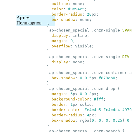
outline
:
 none
;
color
:
#3e94c5
;
border-radius
:
20
px
;
Артём
box-shadow
:
 none
;
Поликарпов
}
.ap-chosen_special
.chzn-single
SPAN
display
:
 inline
;
margin
:
0
;
overflow
:
 visible
;
}
.ap-chosen_special
.chzn-single
DIV
display
:
 none
;
}
.ap-chosen_special
.chzn-container-a
box-shadow
:
0
0
5
px 
#879eb0
;
}
.ap-chosen_special
.chzn-drop
{

margin
:
5
px 
0
0
3
px
;
background-color
:
#fff
;
border
:
1
px solid
;
border-color
:
#e4e4e5
#c4c4c4
#979
border-radius
:
4
px
;
box-shadow
:
rgba(
0
, 
0
, 
0
, 
0.25
)
0
}
.ap-chosen_special
.chzn-search
{
