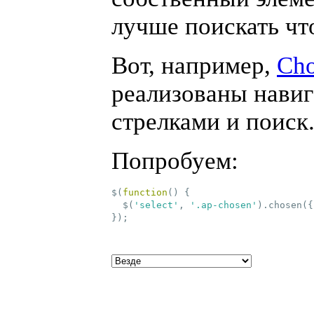
лучше поискать
чт
Вот, например,
Ch
реализованы навиг
стрелками и поиск
Попробуем:
$(
function
()
 {
  $(
'select'
, 
'.ap-chosen'
).chosen({