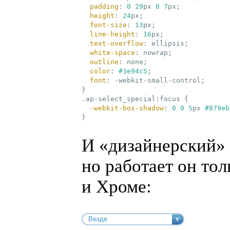
padding
:
0
29
px 
0
7
px
;
height
:
24
px
;
font-size
:
13
px
;
line-height
:
16
px
;
text-overflow
:
 ellipsis
;
white-space
:
 nowrap
;
outline
:
 none
;
color
:
#3e94c5
;
font
:
 -webkit-small-control
;
}
.ap-select_special
:focus
{

-webkit-box-shadow
:
0
0
5
px 
#879eb
}
И «дизайнерский» 
но работает он то
и Хроме: