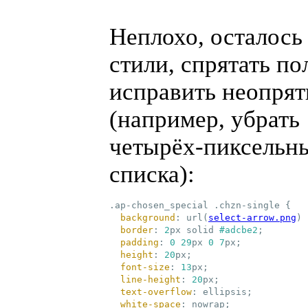
Неплохо, осталось
стили, спрятать по
исправить неопря
(
например, убрать
четырё
х-пиксельн
списка):
.ap-chosen_special
.chzn-single
{

background
:
url(
select-arrow.png
)
 
border
:
2
px solid 
#adcbe2
;
padding
:
0
29
px 
0
7
px
;
height
:
20
px
;
font-size
:
13
px
;
line-height
:
20
px
;
text-overflow
:
 ellipsis
;
white-space
:
 nowrap
;