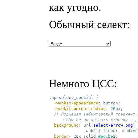
как угодно.
Обычный селект:
Немного
ЦСС
:
.ap-select_special
{

-webkit-appearance
:
 button
;
-webkit-border-radius
:
20
px
;
/* Подмешал вебкитовский градиент,

     чтобы не показывать стрелку в д
background
:
url(
select-arrow.png
)
 
              -webkit-linear-
gradien
border
:
2
px solid 
#adcbe2
;