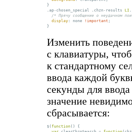
}
.ap-chosen_special
.chzn-results
LI
.
/* Прячу сообщение о неудачном пои
display
:
 none 
!important
;
}
Изменить поведени
с клавиатуры, что
к стандартному се
ввода каждой букв
секунды для ввода
значение невидимо
сбрасывается:
$(
function
()
 {
var
 clearChznSearch = 
function
(chz