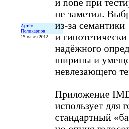
и none при тест
не заметил. Выб
из-за
семантики
Артём
Поликарпов
и гипотетически
15 марта 2012
надёжного опре
ширины и умещ
невлезающего те
Приложение IM
использует для 
стандартный «ба
но опция голосо