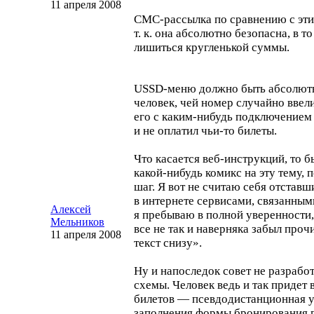
11 апреля 2008
СМС-рассылка
по сравнению с эти
т. к. она абсолютно безопасна, в т
лишиться кругленькой суммы.
USSD-меню
должно быть абсолют
человек, чей номер случайно ввели
его с
каким-нибудь
подключением 
и не оплатил
чьи-то
билеты.
Что касается
веб-инструкций
, то 
какой-нибудь
комикс на эту тему,
шаг. Я вот не считаю себя отставш
в интернете сервисами, связанным
Алексей
я пребываю в полной уверенности,
Мельников
все не так и наверняка забыл проч
11 апреля 2008
текст снизу».
Ну и напоследок совет не разрабо
схемы. Человек ведь и так придет 
билетов — псевдодистанционная у
заполнения формы бронирования п