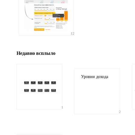
Иллюстрация
12
гиф или джипег шириной не более 700 пикселей
Недавно всплыло
Уровни дохода
1
2