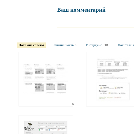
Ваш комментарий
Имя и фамилия
обязательны полностью для публикации коммент
Похожие советы
Лаконичность
Интерфейс
Носитель: 
5
604
Электронная
почта
адрес не будет опубликован
6
Ваши
соображения