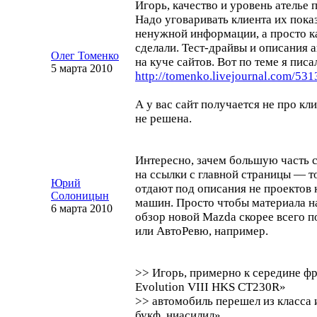
Игорь, качество и уровень ателье 
Надо уговаривать клиента их пока
ненужной информации, а просто ка
сделали.
Тест-драйвы
и описания 
Олег Томенко
на куче сайтов. Вот по теме я писа
5 марта 2010
http://tomenko.livejournal.com/531
А у вас сайт получается не про кли
не решена.
Интересно, зачем большую часть с
на ссылки с главной страницы — 
Юрий
отдают под описания не проектов 
Солоницын
машин. Просто чтобы материала н
6 марта 2010
обзор новой Mazda скорее всего п
или АвтоРевю, например.
>> Игорь, примерно к середине фр
Evolution VIII HKS CT230R»
>> автомобиль перешел из класса 
букф, ниасилил».