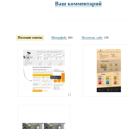
Ваш комментарий
Имя и фамилия
обязательны полностью для публикации коммент
Похожие советы
Интерфейс
Носитель: сайт
604
539
Электронная
почта
адрес не будет опубликован
12
Ваши
соображения