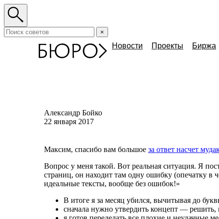
×
Новости
Проекты
Биржа
Александр Бойко
22 января 2017
Максим, спасибо вам большое
за ответ насчет муда
Вопрос у меня такой. Вот реальная ситуация. Я п
страниц, он находит там одну ошибку (опечатку в ч
идеальные тексты, вообще без ошибок!»
В итоге я за месяц убился, вычитывая до бук
сначала нужно утвердить концепт — решить, в
я готов переделать все плохие и неудачные ме