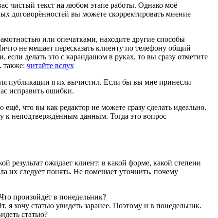
вас чистый текст на любом этапе работы. Однако моё
ых договорённостей вы можете скорректировать мнение
 грамотностью или опечатками, находите другие способы
Ничто не мешает пересказать клиенту по телефону общий
, если делать это с карандашом в руках, то вы сразу отметите
. также:
читайте вслух
ля публикации я их вычистил. Если бы вы мне принесли
вас исправить ошибки.
то
ещё, что вы как редактор не можете сразу сделать идеально.
у к неподтверждённым данным. Тогда это вопрос
ой результат ожидает клиент: в какой форме, какой степени
ала их следует понять. Не помешает уточнить, почему
 Что произойдёт в понедельник?
т, я хочу статью увидеть заранее. Поэтому и в понедельник.
видеть статью?