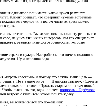
ово», «Так быстро не делается», «Я вас подведу, если
 клиент одинаково понимаете, какой нужен результат
зультат. Клиент обещает, что совершит нужные встречные
ы показываете черновик, а потом чистите. Здесь можно
я в срок.
 и компетентность. Вы хотите помочь клиенту решить его
и к себе, не ущемляя ничьих интересов. Вы как специалист
 придёте к реалистичным договорённостям, которые
ствие страха и нужды. Настройтесь, что ничего подлинно
с уволят. Ну и невелика беда.
чит «играть красками» и почему это важно. Ваша цель —
ет решить. Не в вашем мире — «Написать статью», «Сделать
ивлечь новых клиентов», «Продать старым клиентам новый
. Чтобы выяснить это, вдохновитесь
вопросами Горбунова
—
вой встрече с клиентом, чтобы понять задачу.
иента, выясняем смысл его пожеланий: