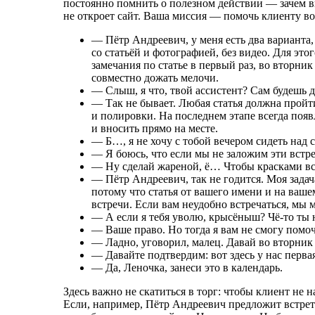
постоянно помнить о полезном действии — зачем вы 
не откроет сайт. Ваша миссия — помочь клиенту во
— Пётр Андреевич, у меня есть два варианта,
со статьёй и фотографией, без видео. Для это
замечания по статье в первый раз, во вторни
совместно дожать мелочи.
— Слыш, я что, твой ассистент? Сам будешь 
— Так не бывает. Любая статья должна пройт
и полировки. На последнем этапе всегда поя
и вносить прямо на месте.
— Б…, я не хочу с тобой вечером сидеть над ст
— Я боюсь, что если мы не заложим эти встре
— Ну сделай жареной, ё… Чтобы красками всё 
— Пётр Андреевич, так не годится. Моя задач
потому что статья от вашего имени и на ваше
встречи. Если вам неудобно встречаться, мы 
— А если я тебя уволю, крысёныш?
Чё-то
ты 
— Ваше право. Но тогда я вам не смогу помоч
— Ладно, уговорил, малец. Давай во вторник 
— Давайте подтвердим: вот здесь у нас первая 
— Да, Леночка, занеси это в календарь.
Здесь важно не скатиться в торг: чтобы клиент не 
Если, например, Пётр Андреевич предложит встретит