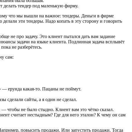
мпания была большая.
т делать тендер под маленькую фирму.
ому что мы вышли на важное: тендеры. Деньги в фирме
о делали эти тендеры. Надо копать в эту сторону и говорить
бще не про задачу. Это клиент пытался дать вам задание
 нюансы задачи на языке клиента. Подлинная задача всплывёт
 пока не разберётесь.
чу сам:
» — ерунда
какая-то
. Пацаны не поймут.
зы сделали сайты, а я один не сделал.
а — чтобы не было стыдно. Клиент вам это чётко сказал.
лиент считает нестыдным? Где для него эталон? К чему он сам
 Например, повысить продажи. Или запустить продажи. Тогда