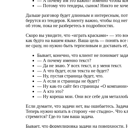
— А почему им это важно? Именно чтобы ко
— Потому что тендеры, сынок! Никто не хоче
Дальше разговор будет длинным и интересным, пот
берутся из тендеров. Клиенту важно, чтобы под нег
об этом, пока не разберетесь в подробностях.
Скоро вы увидите, что «играть красками» — это воо
как будто на вашем языке. Ваша цель — понять все
не сразу, но нужно быть терпеливым и доставать её,
Бывает, конечно, что клиент не понимает зада
— А почему именно текст?
— Да не знаю. У всех текст, и у меня текст.
— А что будет, если текста не будет?
— Ну, пустая страница будет, что.
— А если и страницы не будет?
— Ну
как-то
сайт без страницы «О компании
— А кто это?
— Ну кореша мои. Они все себе для металлоба
Если думаете, что задачи нет, вы ошибаетесь. Задач
Теперь нужно копать в сторону «не стыдно». Что к
стремится?
Где-то
там ваша задача.
Бывает, что формулировка задачи на поверхности.