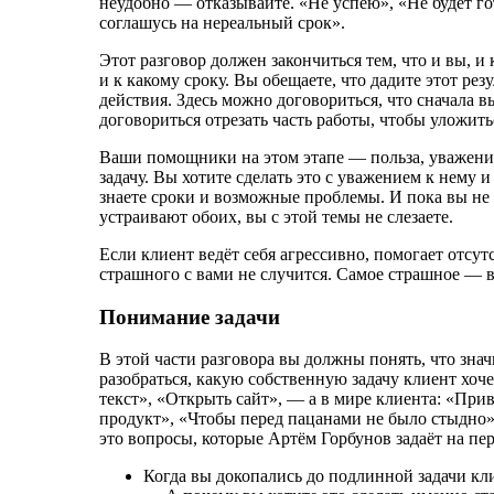
неудобно — отказывайте. «Не успею», «Не будет гот
соглашусь на нереальный срок».
Этот разговор должен закончиться тем, что и вы, и
и к какому сроку. Вы обещаете, что дадите этот ре
действия. Здесь можно договориться, что сначала в
договориться отрезать часть работы, чтобы уложитьс
Ваши помощники на этом этапе — польза, уважение
задачу. Вы хотите сделать это с уважением к нему 
знаете сроки и возможные проблемы. И пока вы не
устраивают обоих, вы с этой темы не слезаете.
Если клиент ведёт себя агрессивно, помогает отсут
страшного с вами не случится. Самое страшное — ва
Понимание задачи
В этой части разговора вы должны понять, что зна
разобраться, какую собственную задачу клиент хоч
текст», «Открыть сайт», — а в мире клиента: «Пр
продукт», «Чтобы перед пацанами не было стыдно»
это вопросы, которые Артём Горбунов задаёт на пер
Когда вы докопались до подлинной задачи кл