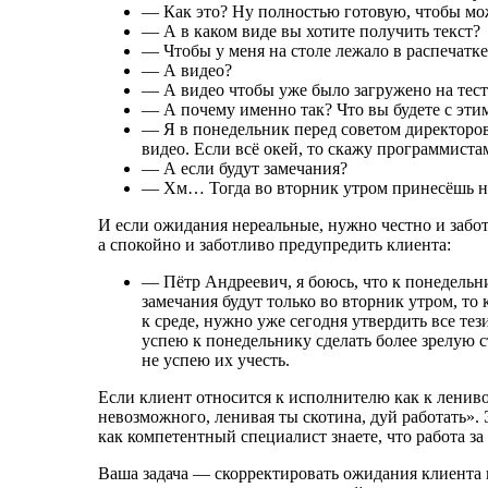
— Как это? Ну полностью готовую, чтобы мо
— А в каком виде вы хотите получить текст?
— Чтобы у меня на столе лежало в распечатке
— А видео?
— А видео чтобы уже было загружено на тесто
— А почему именно так? Что вы будете с этим
— Я в понедельник перед советом директоров
видео. Если всё окей, то скажу программистам
— А если будут замечания?
— Хм… Тогда во вторник утром принесёшь нов
И если ожидания нереальные, нужно честно и заботли
а спокойно и заботливо предупредить клиента:
— Пётр Андреевич, я боюсь, что к понедельни
замечания будут только во вторник утром, то 
к среде, нужно уже сегодня утвердить все тез
успею к понедельнику сделать более зрелую с
не успею их учесть.
Если клиент относится к исполнителю как к лениво
невозможного, ленивая ты скотина, дуй работать».
как компетентный специалист знаете, что работа за э
Ваша задача — скорректировать ожидания клиента 