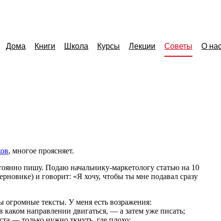
Дома
Книги
Школа
Курсы
Лекции
Советы
О на
ков
, многое проясняет.
остоянно пишу. Подаю
начальнику-маркетологу
статью на 10
ерновике) и говорит: «Я хочу, чтобы ты мне подавал сразу
вы огромные тексты. У меня есть возражения:
 каком направлении двигаться, — а затем уже писать;
ста — только нужно ткнуть, где плохо;