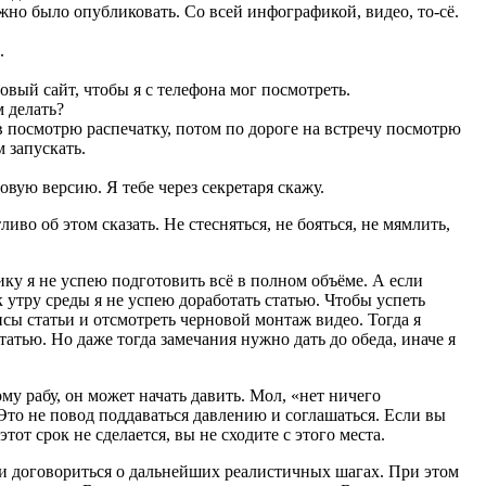
жно было опубликовать. Со всей инфографикой, видео,
то-сё
.
.
вый сайт, чтобы я с телефона мог посмотреть.
 делать?
 посмотрю распечатку, потом по дороге на встречу посмотрю
 запускать.
ую версию. Я тебе через секретаря скажу.
во об этом сказать. Не стесняться, не бояться, не мямлить,
ку я не успею подготовить всё в полном объёме. А если
к утру среды я не успею доработать статью. Чтобы успеть
исы статьи и отсмотреть черновой монтаж видео. Тогда я
татью. Но даже тогда замечания нужно дать до обеда, иначе я
му рабу, он может начать давить. Мол, «нет ничего
 Это не повод поддаваться давлению и соглашаться. Если вы
тот срок не сделается, вы не сходите с этого места.
и договориться о дальнейших реалистичных шагах. При этом