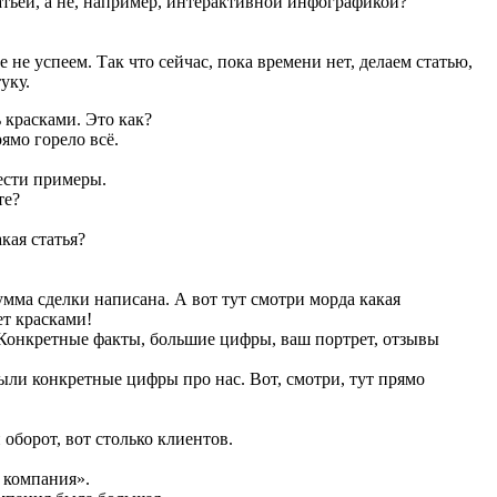
атьёй, а не, например, интерактивной инфографикой?
е не успеем. Так что сейчас, пока времени нет, делаем статью,
уку.
 красками. Это как?
ямо горело всё.
ести примеры.
те?
кая статья?
мма сделки написана. А вот тут смотри морда какая
ет красками!
 Конкретные факты, большие цифры, ваш портрет, отзывы
ыли конкретные цифры про нас. Вот, смотри, тут прямо
 оборот, вот столько клиентов.
 компания».