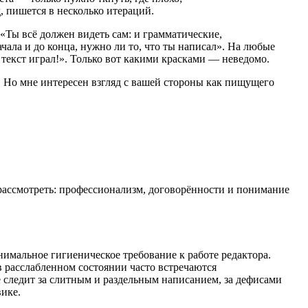
, пишется в несколько итераций.
 «Ты всё должен видеть сам: и грамматические,
чала и до конца, нужно ли то, что ты написал». На любые
 текст играл!». Только вот какими красками — неведомо.
ю. Но мне интересен взгляд с вашей стороны как пищущего
у рассмотреть: профессионализм, договорённости и понимание
имальное гигиеническое требование к работе редактора.
 в расслабленном состоянии часто встречаются
следит за слитным и раздельным написанием, за дефисами
вике.