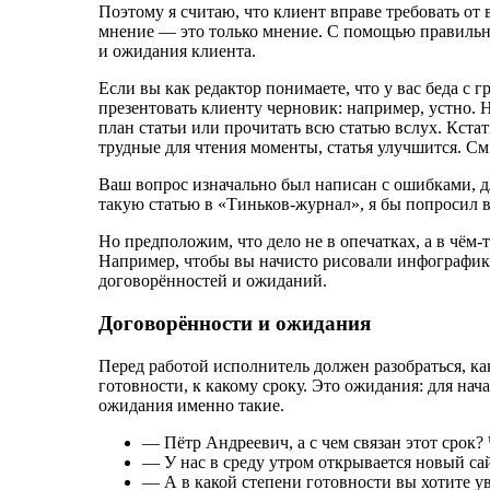
Поэтому я считаю, что клиент вправе требовать от 
мнение — это только мнение. С помощью правильн
и ожидания клиента.
Если вы как редактор понимаете, что у вас беда с
презентовать клиенту черновик: например, устно. 
план статьи или прочитать всю статью вслух. Кстати
трудные для чтения моменты, статья улучшится. См
Ваш вопрос изначально был написан c ошибками, д
такую статью в «
Тиньков-журнал
», я бы попросил 
Но предположим, что дело не в опечатках, а в
чём-
Например, чтобы вы начисто рисовали инфографик
договорённостей и ожиданий.
Договорённости и ожидания
Перед работой исполнитель должен разобраться, как
готовности, к какому сроку. Это ожидания: для нач
ожидания именно такие.
— Пётр Андреевич, а с чем связан этот срок?
— У нас в среду утром открывается новый сай
— А в какой степени готовности вы хотите у