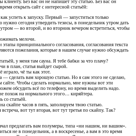
клиенту. Без вас он не напишет эту статью. Без вас он
время открыть сайт с интересной статьёй:
 как успеть к запуску. Первый — запуститься только
го нужно сегодня утвердить тезисы, в понедельник утром дать
к утром — во второй, и во вторник вечером встретиться, чтобы
дожимать мелочи.
и этапы принципиального согласования, согласования текста
вляются пожелания, которые в нашем случае нужно обсуждать
атьёй, у меня там сауна. Я тебе бабки за что плачу?
чи в план, статья выйдет сырой.
играло, чё ты как этот.
а — сделать вам хорошую статью. Но я сам этого не сделаю,
м сайте. Чтобы сделать нормально, мне нужны вот эти
можем обсудить всё по телефону, но время выделить надо.
не похож на нормального этого… киряйтера.
ь со статьёй.
на скайпе часов в пять, заполируем твою статью.
встреча, вот тут вторая, вот тут третья по скайпу. Так?
начал предлагать вам полумеры, типа «ни нашим, ни вашим».
ься не в понедельник, а в воскресенье, а вам в это время