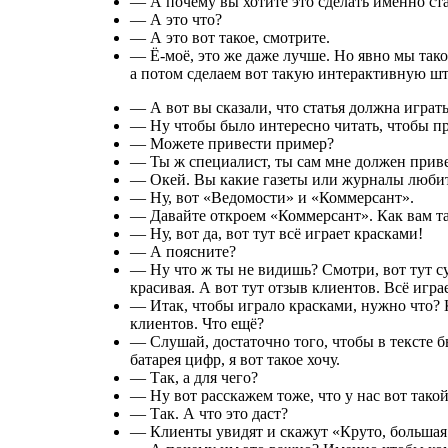
— А почему вы хотите это сделать именно ст
— А это что?
— А это вот такое, смотрите.
—
Ё-моё
, это же даже лучше. Но явно мы тако
а потом сделаем вот такую интерактивную шт
— А вот вы сказали, что статья должна играть
— Ну чтобы было интересно читать, чтобы пр
— Можете привести пример?
— Ты ж специалист, ты сам мне должен прив
— Окей. Вы какие газеты или журналы люби
— Ну, вот «Ведомости» и «Коммерсант».
— Давайте откроем «Коммерсант». Как вам та
— Ну, вот да, вот тут всё играет красками!
— А поясните?
— Ну что ж ты не видишь? Смотри, вот тут су
красивая. А вот тут отзыв клиентов. Всё игра
— Итак, чтобы играло красками, нужно что?
клиентов. Что ещё?
— Слушай, достаточно того, чтобы в тексте б
батарея цифр, я вот такое хочу.
— Так, а для чего?
— Ну вот расскажем тоже, что у нас вот такой
— Так. А что это даст?
— Клиенты увидят и скажут «Круто, большая