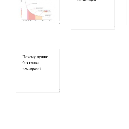
7
4
Почему лучше
без слова
«
которая»?
3