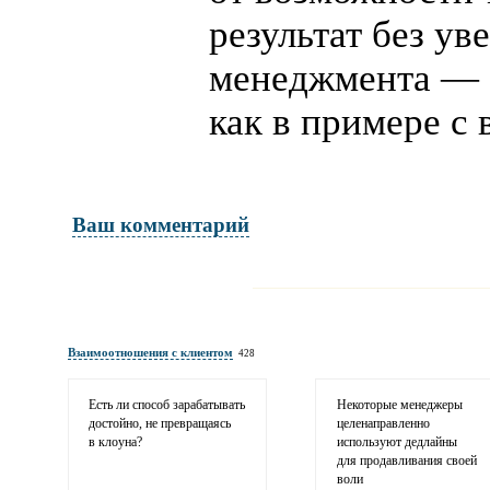
результат без ув
менеджмента —
как в примере с 
Ваш комментарий
Имя и фамилия
обязательны полностью для публикации 
Взаимоотношения с клиентом
428
Электронная почта
адрес не будет опубликован
Есть ли способ зарабатывать
Некоторые менеджеры
достойно, не превращаясь
целенаправленно
в клоуна?
используют дедлайны
для продавливания своей
воли