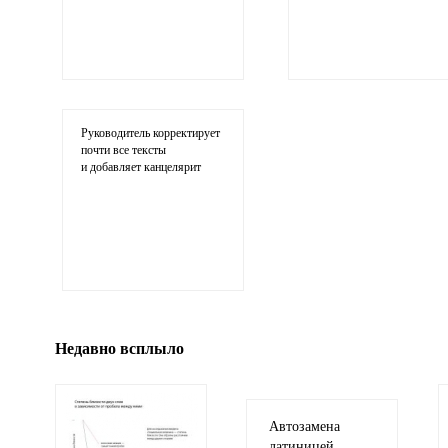
Ваши соображения
Руководитель корректирует
почти все тексты
и добавляет канцелярит
Иллюстрация
гиф или джипег шириной не более 700 пи
Недавно всплыло
Автозамена
латиницей