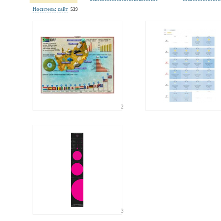
Электронная
Носитель: сайт
539
почта
адрес не будет опубликован
Ваши
соображения
2
Иллюстрация
гиф или джипег шириной не более 700 пикселей
3