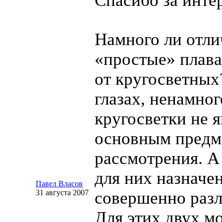
Спасибо за интер
Намного ли отл
«простые» плав
от кругосветных
глазах, ненамног
кругосветки не 
основным предм
рассмотрения. А
для них назначе
Павел Власов
31 августа 2007
совершенно раз
Для этих двух м