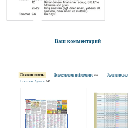
Ваш комментарий
Имя и фамилия
обязательны полностью для публикации коммент
Похожие советы
Представление информации
Вынесение за 
159
Электронная
Носитель: бумага
149
почта
адрес не будет опубликован