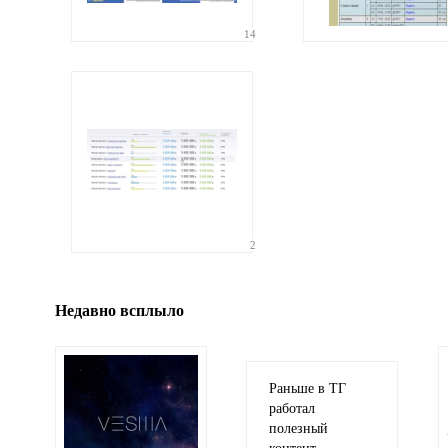
Ваши
соображения
14
Иллюстрация
гиф или джипег шириной не более 700 пикселей
2
Недавно всплыло
Раньше в ТГ
работал
полезный