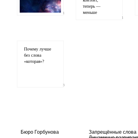
контент,
теперь —
меньше
1
1
Почему лучше
без слова
«
которая»?
3
Бюро Горбунова
Запрещённые слова
Динамично развива