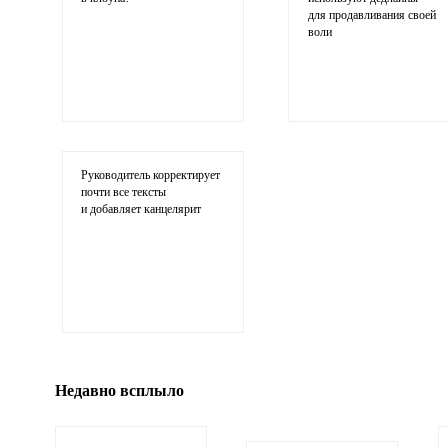
для продавливания своей
воли
Ваши соображения
Руководитель корректирует
почти все тексты
и добавляет канцелярит
Иллюстрация
гиф или джипег шириной не более 700 пи
Недавно всплыло