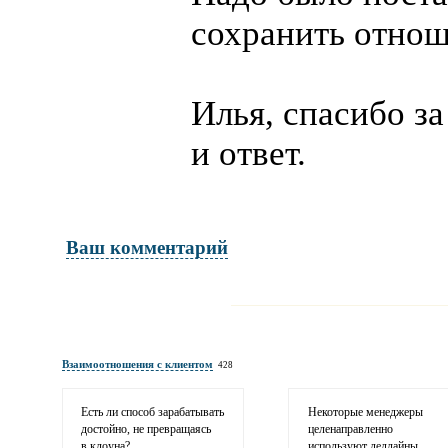
сохранить отнош
Илья, спасибо за
и ответ.
Ваш комментарий
Имя и фамилия
обязательны полностью для публикации 
Взаимоотношения с клиентом
428
Электронная почта
адрес не будет опубликован
Есть ли способ зарабатывать
Некоторые менеджеры
достойно, не превращаясь
целенаправленно
в клоуна?
используют дедлайны