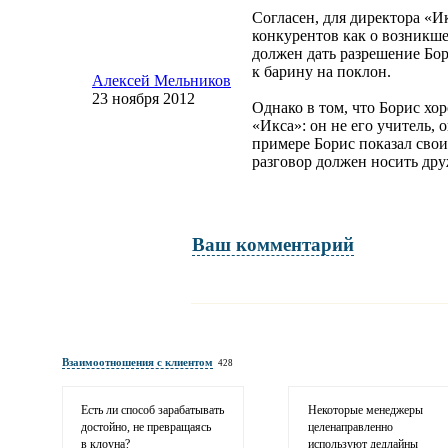
Согласен, для директора «Ик
конкурентов как о возникше
должен дать разрешение Бор
к барину на поклон.
Алексей Мельников
23 ноября 2012
Однако в том, что Борис хор
«Икса»: он не его учитель, 
примере Борис показал свои
разговор должен носить др
Ваш комментарий
Имя и фамилия
обязательны полностью для публикации коммент
Взаимоотношения с клиентом
428
Электронная почта
адрес не будет опубликован
Есть ли способ зарабатывать
Некоторые менеджеры
достойно, не превращаясь
целенаправленно
в клоуна?
используют дедлайны