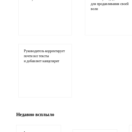
для продавливания своей
воли
Ваши соображения
Руководитель корректирует
почти все тексты
и добавляет канцелярит
Иллюстрация
гиф или джипег шириной не более 700 пикселей
Недавно всплыло