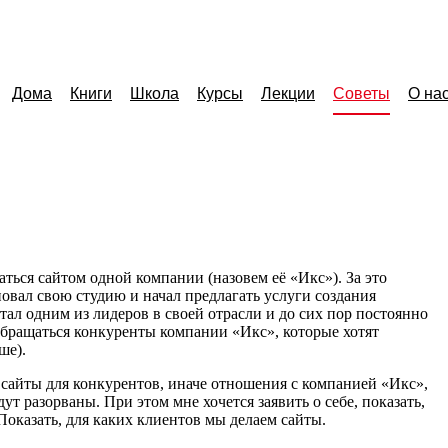
Дома
Книги
Школа
Курсы
Лекции
Советы
О на
маться сайтом одной компании
(
назовем её
«
Икс»). За это
овал свою студию и начал предлагать услуги создания
стал одним из лидеров в своей отрасли и до сих пор постоянно
 обращаться конкуренты компании
«
Икс», которые хотят
ше).
 сайты для конкурентов, иначе отношения с компанией
«
Икс»,
ут разорваны. При этом мне хочется заявить о себе, показать,
 Показать, для каких клиентов мы делаем сайты.