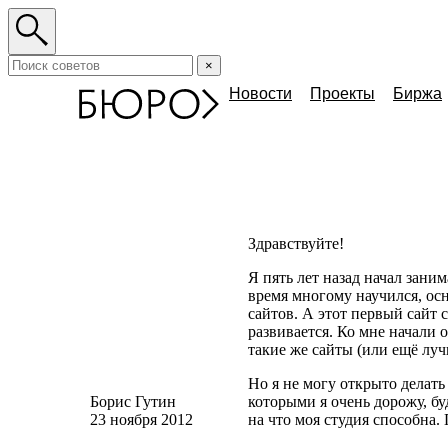
×
Новости
Проекты
Биржа
Здравствуйте!
Я пять лет назад начал зани
время многому научился, осн
сайтов. А этот первый сайт 
развивается. Ко мне начали
такие же сайты
(
или ещё луч
Но я не могу открыто делать
Борис Гутин
которыми я очень дорожу, буд
23 ноября 2012
на что моя студия способна.