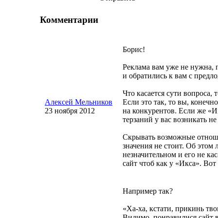
Комментарии
Борис!
Реклама вам уже не нужна, 
и обратились к вам с предл
Что касается сути вопроса, 
Алексей Мельников
Если это так, то вы, конечн
23 ноября 2012
на конкурентов. Если же «И
терзаний у вас возникать не
Скрывать возможные отношен
значения не стоит. Об этом 
незначительном и его не ка
сайт чтоб как у «Икса». Вот
Например так?
«
Ха-ха
, кстати, прикинь тв
Видимо, понравилися сайт в