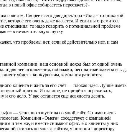
Когда в новый офис собираетесь переезжать?»
шим советом. Скорее всего для директора «Икса» это никакой
тие, которое его очень даже касается. И если вы стремитесь
ие отношения, то надо говорить о потенциальной проблеме
щая её в незначительную шутку.
ажет, что проблемы нет, если её действительно нет, и сам
ственной компании, наш основной доход был от одной очень
лали для неё исключения, поблажки, бесплатные макеты и т. д.
клиент уйдет к конкурентам, компания разорится.
одного клиента и жить за его счёт — плохая идея. Лучше иметь
остоянный приток. И главное, не придётся переживать,
у и его дело. У вас останется еще девяноста девять.
ьфа» — успешно запустила со мной сайт. С ними очень
помогаю. Компания «Омега» соседствует с компанией
дним и тем же, и вместе снимают офис. Но клиенты у них
ега» обратилась ко мне за сайтом, я позвонил директору