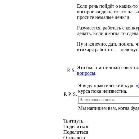
Если речь пойдёт о
каких-то
воспроизводить, то это назы
просите немалые деньги.
Разумеется, работать с конк
делать. Если я
когда-то
сдела
Ну и конечно, дать понять, ч
втихаря работать — недопус
Это был пятничный совет по
P. S.
вопросы
.
Я веду практический курс
«
курса пока неизвестна.
P. P. S.
Мы напишем вам, когда будет
Твитнуть
Поделиться
Поделиться
Отправить