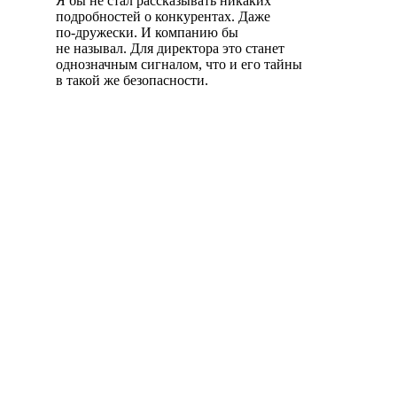
Я бы не стал рассказывать никаких
подробностей о конкурентах. Даже
по-дружески
. И компанию бы
не называл. Для директора это станет
однозначным сигналом, что и его тайны
в такой же безопасности.