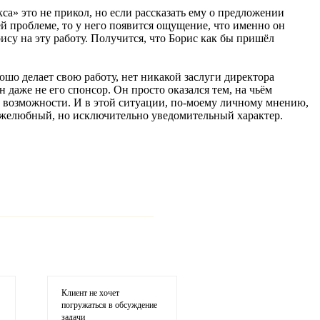
са» это не прикол, но если рассказать ему о предложении
й проблеме, то у него появится ощущение, что именно он
ису на эту работу. Получится, что Борис как бы пришёл
ошо делает свою работу, нет никакой заслуги директора
он даже не его спонсор. Он просто оказался тем, на чьём
 возможности. И в этой ситуации,
по-моему
личному мнению,
ужелюбный, но исключительно уведомительный характер.
ария
Клиент не хочет
погружаться в обсуждение
задачи