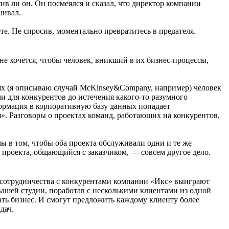
ив ли он. Он посмеялся и сказал, что директор компании
шивал.
те. Не спросив, моментально превратитесь в предателя.
не хочется, чтобы человек, вникший в их
бизнес-процессы
,
х (я описываю случай McKinsey&Company, например) человек
ами для конкурентов до истечения
какого-то
разумного
ормация в корпоративную базу данных попадает
». Разговоры о проектах команд, работающих на конкурентов,
ы в том, чтобы оба проекта обслуживали одни и те же
 проекта, общающийся с заказчиком, — совсем другое дело.
о сотрудничества с конкурентами компании «Икс» выиграют
ашей студии, поработав с несколькими клиентами из одной
ть бизнес. И смогут предложить каждому клиенту более
дач.