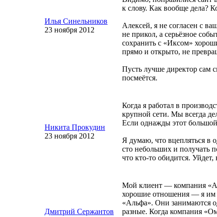
к слову. Как вообще дела? 
Илья Синельников
Алексей, я не согласен с ва
23 ноября 2012
не прикол, а серьёзное собы
сохранить с «Иксом» хорош
прямо и открыто, не превра
Пусть лучше директор сам ск
посмеётся.
Когда я работал в производ
крупной сети. Мы всегда де
Если однажды этот большой 
Никита Прокудин
23 ноября 2012
Я думаю, что вцепляться в 
сто небольших и получать п
что
кто-то
обидится. Уйдет, н
Мой клиент — компания «Ал
хорошие отношения — я им 
«Альфа». Они занимаются о
Дмитрий Сержантов
разные. Когда компания «Ом