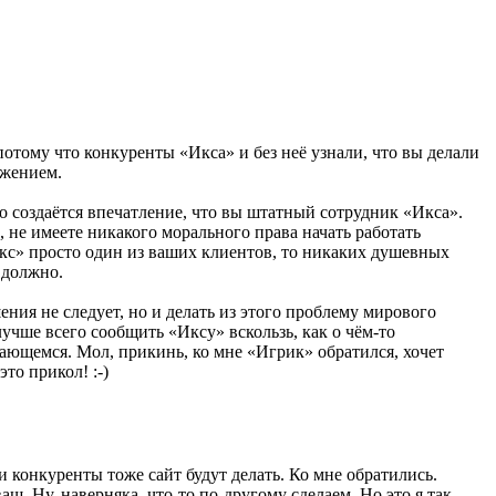
потому что конкуренты «Икса» и без неё узнали, что вы делали
ожением.
то создаётся впечатление, что вы штатный сотрудник «Икса».
о, не имеете никакого морального права начать работать
кс» просто один из ваших клиентов, то никаких душевных
 должно.
ия не следует, но и делать из этого проблему мирового
лучше всего сообщить «Иксу» вскользь, как о
чём-то
сающемся. Мол, прикинь, ко мне «Игрик» обратился, хочет
 это прикол!
:-)
ои конкуренты тоже сайт будут делать. Ко мне обратились.
аш. Ну, наверняка,
что-то
по-другому
сделаем. Но это я так,