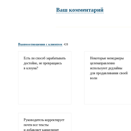
Ваш комментарий
Имя и фамилия
обязательны полностью для публикации коммент
Взаимоотношения с клиентом
428
Электронная почта
адрес не будет опубликован
Есть ли способ зарабатывать
Некоторые менеджеры
достойно, не превращаясь
целенаправленно
в клоуна?
используют дедлайны
для продавливания своей
воли
Ваши соображения
Руководитель корректирует
почти все тексты
и добавляет канцелярит