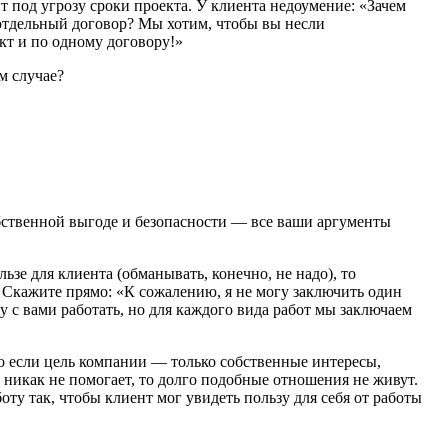
ит под угрозу сроки проекта. У клиента недоумение:
«
Зачем
тдельный договор? Мы хотим, чтобы вы несли
ект и по одному договору!»
м случае?
бственной выгоде и безопасности — все ваши аргументы
льзе для клиента
(
обманывать, конечно, не надо), то
. Скажите прямо:
«
К сожалению, я не могу заключить один
чу с вами работать, но для каждого вида работ мы заключаем
то если цель компании — только собственные интересы,
 никак не помогает, то долго подобные отношения не живут.
оту так, чтобы клиент мог увидеть пользу для себя от работы