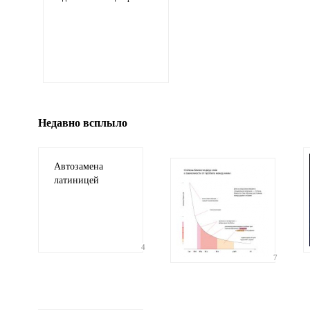
Иллюстрация
гиф или джипег шириной не более 700 пикселей
Недавно всплыло
Автозамена
латиницей
4
7