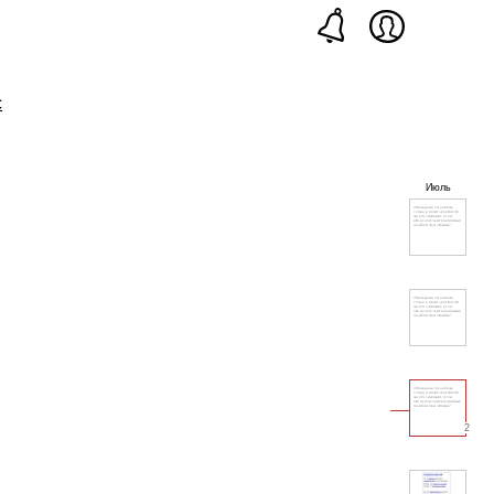
с
Июль
2