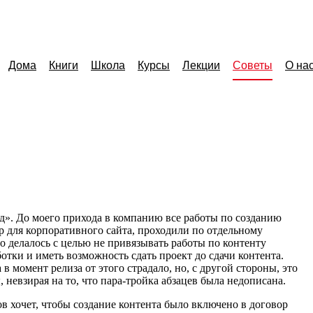
Дома
Книги
Школа
Курсы
Лекции
Советы
О на
д». До моего прихода в компанию все работы по созданию
р для корпоративного сайта, проходили по отдельному
о делалось с целью не привязывать работы по контенту
отки и иметь возможность сдать проект до сдачи контента.
 в момент релиза от этого страдало, но, с другой стороны, это
 невзирая на то, что
пара-тройка
абзацев была недописана.
в хочет, чтобы создание контента было включено в договор