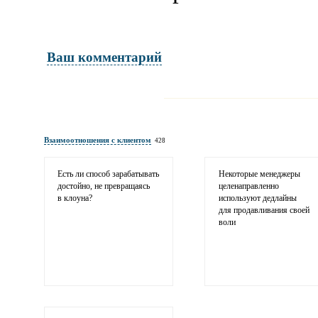
Ваш комментарий
Имя и фамилия
обязательны полностью для публикации 
Взаимоотношения с клиентом
428
Электронная почта
адрес не будет опубликован
Есть ли способ зарабатывать
Некоторые менеджеры
достойно, не превращаясь
целенаправленно
в клоуна?
используют дедлайны
для продавливания своей
воли
Ваши соображения