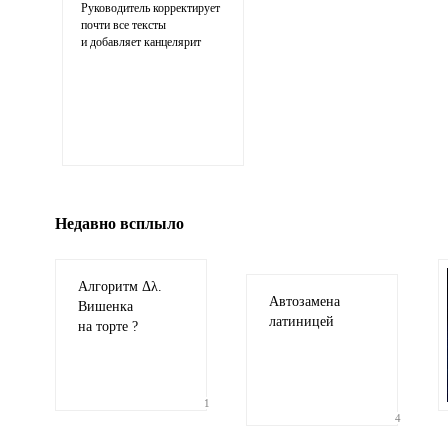
Руководитель корректирует
почти все тексты
и добавляет канцелярит
Иллюстрация
гиф или джипег шириной не более 700 пи
Недавно всплыло
Алгоритм Δλ.
Автозамена
Вишенка
латиницей
на торте ?
1
4