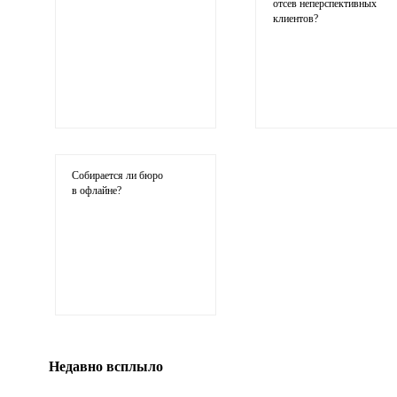
отсев неперспективных
клиентов?
Ваши
соображения
Собирается ли бюро
в офлайне?
Иллюстрация
гиф или джипег шириной не более 700 пикселей
Недавно всплыло