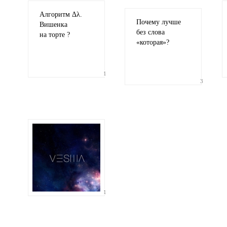
Алгоритм Δλ.
Почему лучше
Вишенка
без слова
на торте ?
«
которая»?
1
3
1