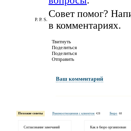
вопросы
.
Совет помог? Нап
P. P. S.
в комментариях.
Твитнуть
Поделиться
Поделиться
Отправить
Ваш комментарий
Имя и фамилия
обязательны полностью для публикации коммент
Похожие советы
Взаимоотношения с клиентом
Бюро
428
68
Электронная
почта
адрес не будет опубликован
Согласование замечаний
Как в бюро организован