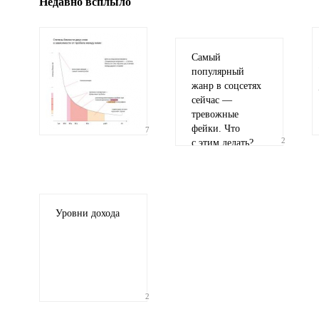
Недавно всплыло
Самый
популярный
жанр в соцсетях
сейчас —
тревожные
фейки. Что
7
2
с этим делать?
Уровни дохода
2