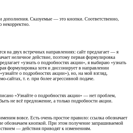
 дополнения. Сказуемые — это кнопки. Соответственно,
о некорректно.
тся на двух встречных направлениях: сайт предлагает — я
чает неличное действие, поэтому первая формулировка
предлагает «узнать о подробностях акции», я выбираю «узнать
рая формулировка хотя и диссонирует в направлении
«узнайте о подробностях акции»), но, на мой взгляд,
мо-сайтах
, т. е. при более агрессивной подаче.
аписано «Узнайте о подробностях акции» — нет проблем,
быть не всё предложение, а только подробности акции.
применим вовсе. Есть очень простое правило: ссылка обозначает
ие обозначаем кнопкой. При этом получение запрашиваемой
йствием — действия приводят к изменениям.