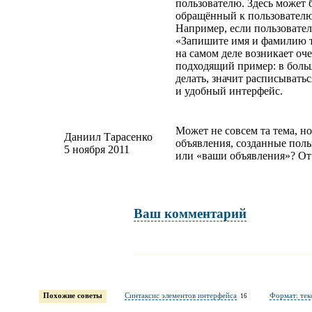
пользователю. Здесь может 
обращённый к пользователю
Например, если пользовател
«Запишите имя и фамилию та
на самом деле возникает оч
подходящий пример: в больш
делать, значит расписывать
и удобный интерфейс.
Может не совсем та тема, но
Даниил Тарасенко
объявления, созданные поль
5 ноября 2011
или «ваши объявления»? От 
Ваш комментарий
Имя и фамилия
обязательны полностью для публикации коммент
Похожие советы
Синтаксис элементов интерфейса
Формат: тек
16
Электронная почта