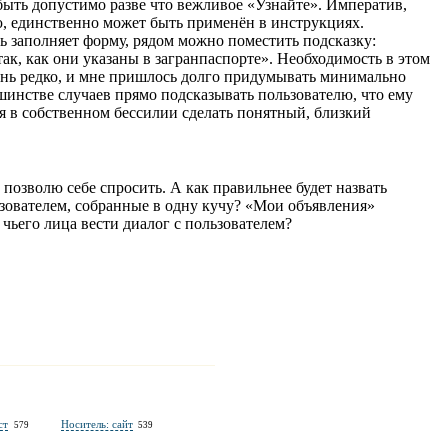
быть допустимо разве что вежливое «Узнайте». Императив,
, единственно может быть применён в инструкциях.
ь заполняет форму, рядом можно поместить подсказку:
к, как они указаны в загранпаспорте». Необходимость в этом
ень редко, и мне пришлось долго придумывать минимально
инстве случаев прямо подсказывать пользователю, что ему
ся в собственном бессилии сделать понятный, близкий
 позволю себе спросить. А как правильнее будет назвать
зователем, собранные в одну кучу? «Мои объявления»
чьего лица вести диалог с пользователем?
ария
ст
Носитель: сайт
579
539