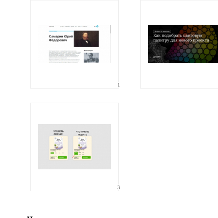
адрес не будет опубликован
1
Ваши соображения
Иллюстрация
3
гиф или джипег шириной не более 700 пикселей