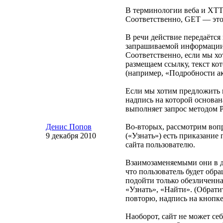
В терминологии веба и ХТТ
Соответственно, GET — это
В речи действие передаётся
запрашиваемой информации)
Соответственно, если мы х
размещаем ссылку, текст к
(например, «Подробности а
Если мы хотим предложить 
надпись на которой основан
выполняет запрос методом 
Денис Попов
Во-вторых
, рассмотрим воп
9 декабря 2010
(«Узнать») есть приказание 
сайта пользователю.
Взаимозаменяемыми они в да
что пользователь будет обра
подойти только обезличенн
«Узнать», «Найти». (Обрати
повторю, надпись на кнопке
Наоборот, сайт не может се