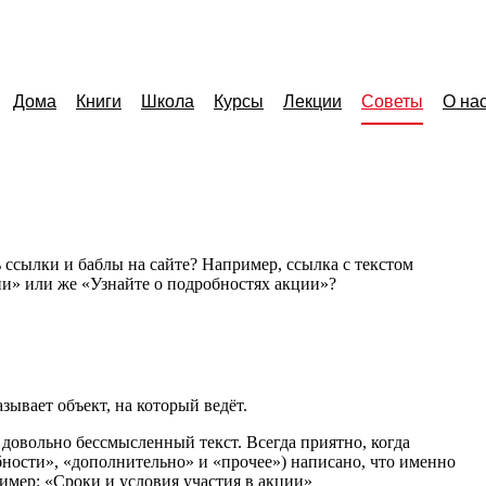
Дома
Книги
Школа
Курсы
Лекции
Советы
О на
 ссылки и баблы на сайте? Например, ссылка с текстом
ии» или же
«
Узнайте о подробностях акции»?
зывает объект, на который ведёт.
овольно бессмысленный текст. Всегда приятно, когда
ности»,
«
дополнительно» и «прочее») написано, что именно
имер:
«
Сроки и условия участия в акции»