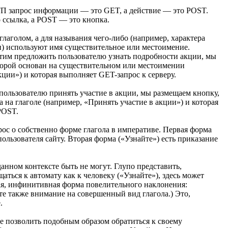
П запрос информации — это GET, а действие — это POST.
 ссылка, а POST — это кнопка.
 глаголом, а для называния
чего-либо
(например, характера
 используют имя существительное или местоимение.
отим предложить пользователю узнать подробности акции, мы
оторой основан на существительном или местоимении
кции») и которая выполняет
GET-запрос
к серверу.
пользователю принять участие в акции, мы размещаем кнопку,
а на глаголе (например, «Принять участие в акции») и которая
POST.
рос о собственно форме глагола в императиве. Первая форма
пользователя сайту. Вторая форма («Узнайте») есть приказание
нном контексте быть не могут. Глупо представить,
щаться к автомату как к человеку («Узнайте»), здесь может
ая, инфинитивная форма повелительного наклонения:
те также внимание на совершенный вид глагола.) Это,
.
бе позволить подобным образом обратиться к своему