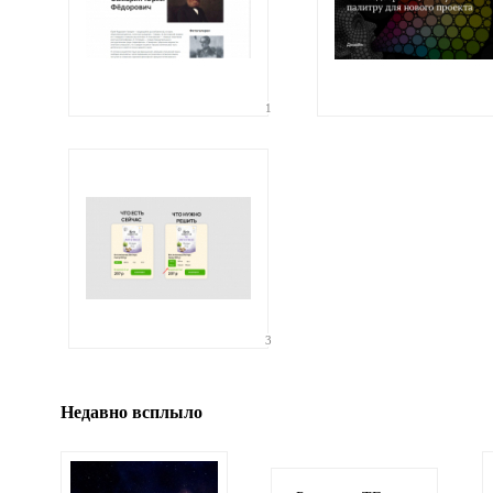
1
Ваши
соображения
Иллюстрация
3
гиф или джипег шириной не более 700 пикселей
Недавно всплыло