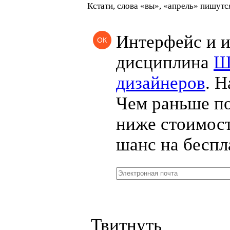
Кстати, слова
«
вы»,
«
апрель» пишутся
Интерфейс и 
ОК
дисциплина
Ш
дизайнеров
. Н
Чем раньше по
ниже стоимос
шанс на беспл
Твитнуть