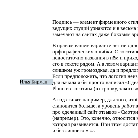
Подпись — элемент фирменного стил
ведущих студий узнаются и в весьма
замечают на сайтах даже боковым зр
В правом вашем варианте нет ни одно
орфографических ошибки. С логотипо
недостаточно названия в нём и прихо
его в тексте рядом. А в левом вариан
слишком уж громоздкая, да и предло
Если предположить, что логотип неиз
Илья Бирман
для начала я бы просто написал
«
Сдел
Plano из логотипа
(
в строчку, такого 
А год ставят, например, для того, что
становится больше, а уровень работ в
про сделанный сайт отзывов
«
Смотри
(
например). Это, конечно, относится
которая развивается. При этом доста
и без лишнего
«
г.».