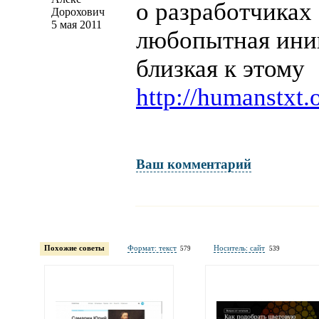
о разработчиках 
Дорохович
5 мая 2011
любопытная ини
близкая к этому
http://humanstxt.
Ваш комментарий
Имя и фамилия
обязательны полностью для публикации коммент
Похожие советы
Формат: текст
Носитель: сайт
579
539
Электронная
почта
адрес не будет опубликован