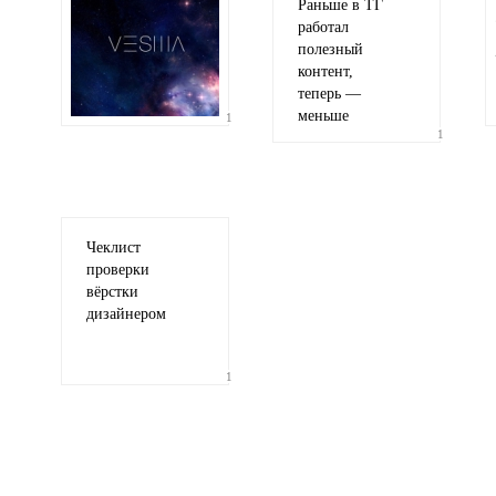
Раньше в ТГ
работал
полезный
контент,
теперь —
меньше
1
1
Чеклист
проверки
вёрстки
дизайнером
1