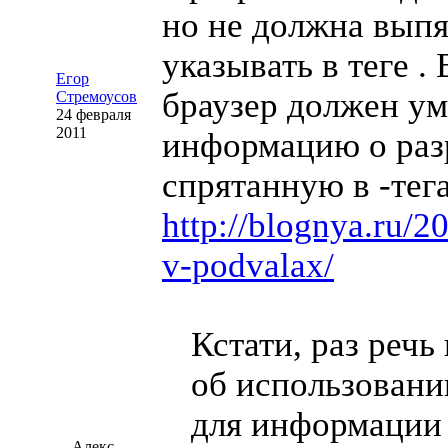
но не должна выпя
указывать в теге
.
Егор
браузер должен ум
Стремоусов
24 февраля
2011
информацию о раз
спрятанную в
-тег
http://blognya.ru/2
v-podvalax/
Кстати, раз речь
об использовани
для информации
Алекс