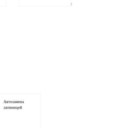
1
Автозамена
латиницей