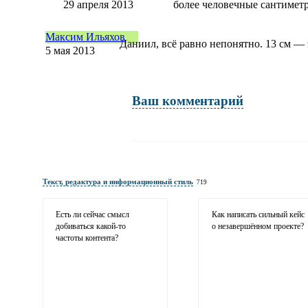
29 апреля 2013
более человечные сантиметр
Максим Ильяхов
Даниил, всё равно непонятно. 13 см — 
5 мая 2013
Ваш комментарий
Имя и фамилия
обязательны полностью для публикации коммент
Текст, редактура и информационный стиль
719
Электронная почта
адрес не будет опубликован
Есть ли сейчас смысл
Как написать сильный кейс
добиваться
какой-то
о незавершённом проекте?
частоты контента?