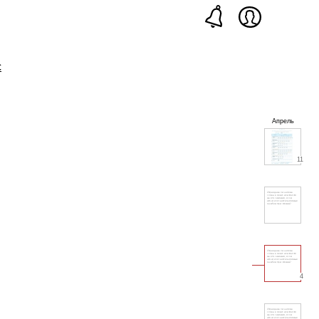
с
Апрель
11
4