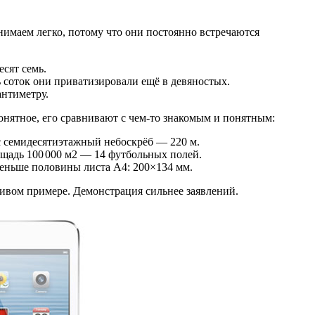
имаем легко, потому что они постоянно встречаются
есят семь.
ь соток они приватизировали ещё в девяностых.
антиметру.
онятное, его сравнивают с
чем-то
знакомым и понятным:
с семидесятиэтажный небоскрёб — 220 м.
ощадь 100
000 м
2
— 14 футбольных полей.
еньше половины листа А4: 200×134 мм.
живом примере. Демонстрация сильнее заявлений.