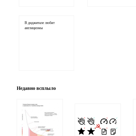
Ваши соображения
В диджитале любят
англицизмы
Иллюстрация
гиф или джипег шириной не более 700 пикселей
Недавно всплыло