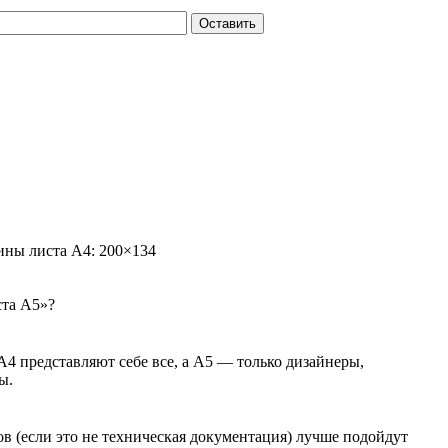
Оставить
ины листа А4: 200×134
ста А5»?
А4 представляют себе все, а А5 — только дизайнеры,
ы.
ов (если это не техническая документация) лучше подойдут