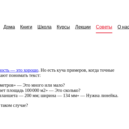
Дома
Книги
Школа
Курсы
Лекции
Советы
О на
ность — это хорошо
. Но есть куча примеров, когда точные
шают понимать текст:
 метров» — Это много или мало?
ает площадь 100
000 м
2
» — Это сколько?
планшета — 200 мм; ширина — 134 мм» — Нужна линейка.
 таком случае?