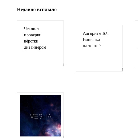
Недавно всплыло
Чеклист
Алгоритм Δλ.
проверки
Вишенка
вёрстки
на торте ?
дизайнером
1
1
1