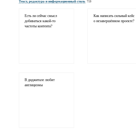
Текст, редактура и информационный стиль
719
Электронная почта
адрес не будет опубликован
Есть ли сейчас смысл
Как написать сильный кейс
добиваться
какой-то
о незавершённом проекте?
частоты контента?
Ваши соображения
В диджитале любят
англицизмы
Иллюстрация
гиф или джипег шириной не более 700 пи