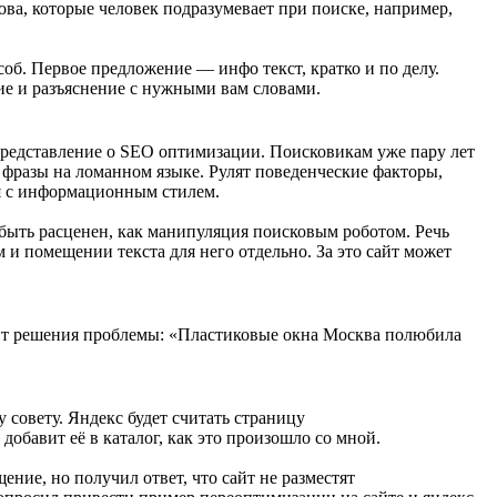
ова, которые человек подразумевает при поиске, например,
об. Первое предложение — инфо текст, кратко и по делу.
е и разъяснение с нужными вам словами.
представление о SEO оптимизации. Поисковикам уже пару лет
фразы на ломанном языке. Рулят поведенческие факторы,
я с информационным стилем.
быть расценен, как манипуляция поисковым роботом. Речь
 и помещении текста для него отдельно. За это сайт может
нт решения проблемы: «Пластиковые окна Москва полюбила
 совету. Яндекс будет считать страницу
добавит её в каталог, как это произошло со мной.
ение, но получил ответ, что сайт не разместят