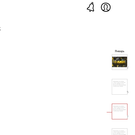
с
Январь
2
5
7