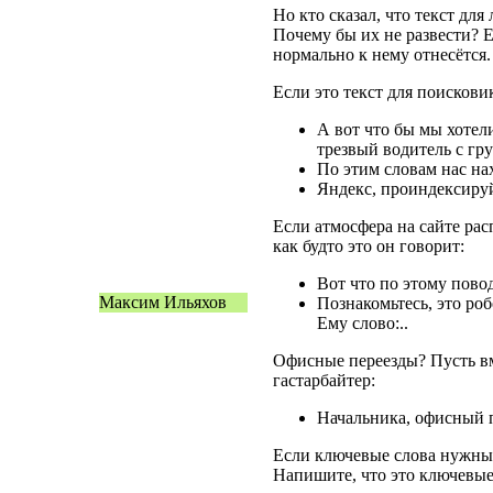
Но кто сказал, что текст дл
Почему бы их не развести? Е
нормально к нему отнесётся.
Если это текст для поискови
А вот что бы мы хотел
трезвый водитель с гр
По этим словам нас на
Яндекс, проиндексиру
Если атмосфера на сайте рас
как будто это он говорит:
Вот что по этому пов
Максим Ильяхов
Познакомьтесь, это роб
Ему слово:..
Офисные переезды? Пусть вм
гастарбайтер:
Начальника, офисный 
Если ключевые слова нужны 
Напишите, что это ключевые 