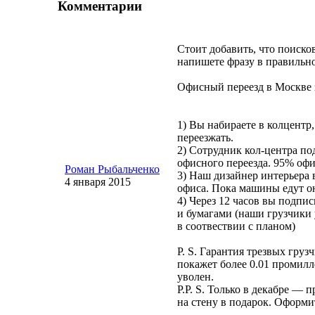
Комментарии
Стоит добавить, что поиско
напишете фразу в правильно
Офисный переезд в Москве з
1) Вы набираете в колцентр
переезжать.
2) Сотрудник
кол-центра
под
офисного переезда. 95% офи
Роман Рыбальченко
3) Наш дизайнер интерьера 
4 января 2015
офиса. Пока машины едут он
4) Через 12 часов вы подпи
и бумагами (наши грузчики 
в соотвествии с планом)
P. S. Гарантия трезвых груз
покажет более 0.01 промилл
уволен.
P.P. S. Только в декабре —
на стену в подарок. Оформи