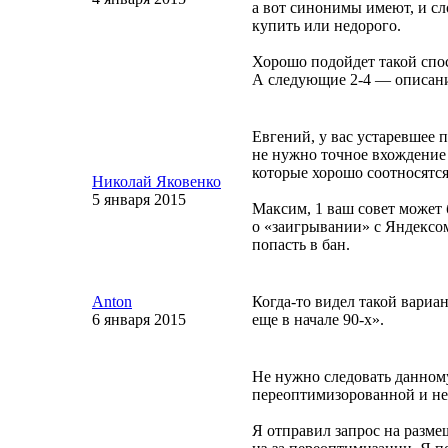
а вот синонимы имеют, и сл
купить или недорого.
Хорошо подойдет такой спос
А следующие
2-4
— описани
Евгений, у вас устаревшее 
не нужно точное вхождение 
которые хорошо соотносятс
Николай Яковенко
5 января 2015
Максим, 1 ваш совет может 
о «заигрывании» с Яндексом
попасть в бан.
Anton
Когда-то
видел такой вариа
6 января 2015
еще в начале
90-х
».
Не нужно следовать данному
переоптимизорованной и не 
Я отправил запрос на размещ