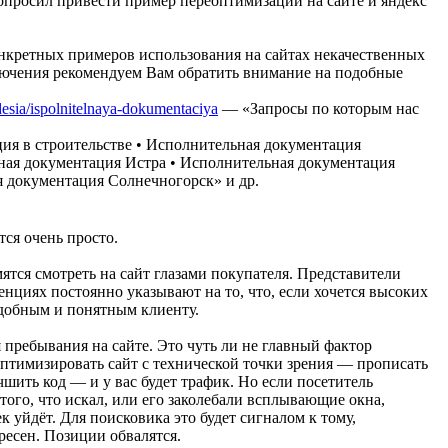
просил привести пример переоптимизации на сайте и яндекс
кретных примеров использования на сайтах некачественных
ключения рекомендуем Вам обратить внимание на подобные
esia/
ispolnitelnaya-dokumentaciya
— «Запросы по которым нас
ия в строительстве • Исполнительная документация
ная документация Истра • Исполнительная документация
 документация Солнечногорск» и др.
ся очень просто.
тся смотреть на сайт глазами покупателя. Представители
енциях постоянно указывают на то, что, если хочется высоких
удобным и понятным клиенту.
пребывания на сайте. Это чуть ли не главный фактор
птимизировать сайт с технической точки зрения — прописать
шить код — и у вас будет трафик. Но если посетитель
 того, что искал, или его заколебали всплывающие окна,
к уйдёт. Для поисковика это будет сигналом к тому,
ресен. Позиции обвалятся.