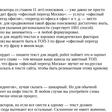
мизатора со стажем 11 лет) поисковик — уже давно не просто
видит фразу «офисный переезд Москва»: — услуга: «офисный
езд офисов», «переезд из офиса в офис» и т. д. — место
 е. для продвижения такой фразы поисковику достаточно знать,
(для указания региональности существует 1001 способ)
енно вы занимаетесь — в любой формулировке.
и для людей) текстах и хороших поведенческих факторах
ов) вы можете быть в
ТОП-3
по фразе «офисный переезд
в эту фразу в явном виде.
вердит — пишите текст для людей, робот поймет это и оценит
вого спама — тем меньше ваши шансы на заветный ТОП.
 что фраза «офисный переезд Москва» звучит не
по-русски
 искать в тексте сайта, чтобы быть релевантным этому кривому
ендингов», лучше сказать — шикарный. Но для обычной
ент на инфо тексте. В любом случае вы употребите слова
чески описав процесс.
торов, но если все свести к одному — текст должен
т сюда вытекают все остальные. Склонение не имеет значение,