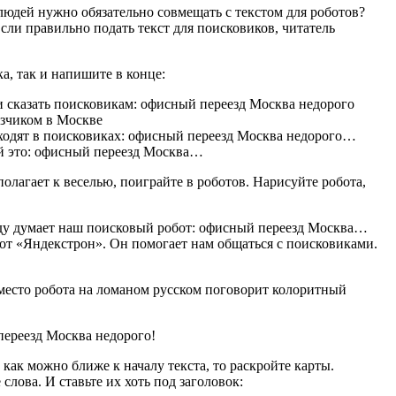
я людей нужно обязательно совмещать с текстом для роботов?
сли правильно подать текст для поисковиков, читатель
ка, так и напишите в конце:
и сказать поисковикам: офисный переезд Москва недорого
узчиком в Москве
ходят в поисковиках: офисный переезд Москва недорого…
й это: офисный переезд Москва…
полагает к веселью, поиграйте в роботов. Нарисуйте робота,
оду думает наш поисковый робот: офисный переезд Москва…
от
«
Яндекстрон». Он помогает нам общаться с поисковиками.
есто робота на ломаном русском поговорит колоритный
переезд Москва недорого!
как можно ближе к началу текста, то раскройте карты.
слова. И ставьте их хоть под заголовок: