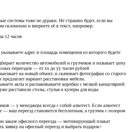
вые системы тоже не дураки. Не страшно будет, если вы
м склонении и ввернете её в текст, например:
а 12 часов
, указываете адрес и площадь помещения из которого будете
бирает количество автомобилей и грузчиков и называет цену
сных переездов — от xx до yy тысяч рублей
выезжает на новый объект, и скачивает фотографии со старого
 предлагает вариант расстановки мебели.
сываете акты и распаковываете коробки с мелкой канцелярией
уже расставили столы, стулья и кулеры для воды
чиков — у менеджера всегда с собой алкотест. Если алкотест
е — ваш переезд становится бесплатным, а грузчик с позором
 при заказе офисного переезда — мотивирующий плакат
ть заявку на офисный переезд и выбрать подарок>