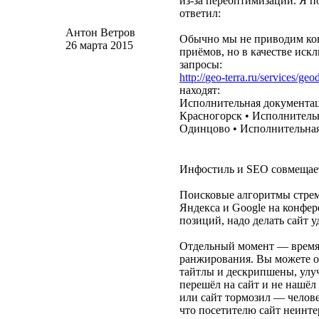
из-за
переоптимизации. Я по
ответил:
Антон Ветров
Обычно мы не приводим кон
26 марта 2015
приёмов, но в качестве ис
запросы:
http://
geo-terra
.ru/services/geod
находят:
Исполнительная документац
Красногорск • Исполнитель
Одинцово • Исполнительная
Инфостиль и SEO совмещает
Поисковые алгоритмы стремя
Яндекса и Google на конфер
позиций, надо делать сайт 
Отдельный момент — время 
ранжирования. Вы можете о
тайтлы и дескрипшены, улуч
перешёл на сайт и не нашёл
или сайт тормозил — челове
что посетителю сайт неинте