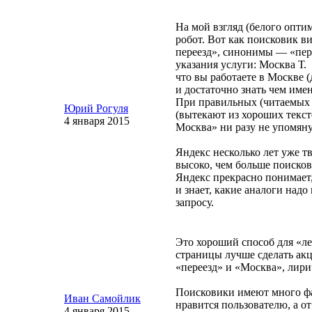
На мой взгляд (белого опти
робот. Вот как поисковик 
переезд», синонимы — «пере
указания услуги: Москва Т.
что вы работаете в Москве 
и достаточно знать чем им
При правильных (читаемых 
Юрий Рогуля
(вытекают из хороших текст
4 января 2015
Москва» ни разу не упомяну
Яндекс несколько лет уже т
высоко, чем больше поиско
Яндекс прекрасно понимает,
и знает, какие аналоги надо
запросу.
Это хороший способ для «л
страницы лучше сделать акц
«переезд» и «Москва», лири
Поисковики имеют много фак
Иван Самойлик
нравится пользователю, а о
4 января 2015