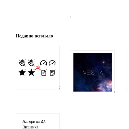
Иллюстрация
1
гиф или джипег шириной не более 700 пикселей
Недавно всплыло
2
1
Алгоритм Δλ.
Вишенка