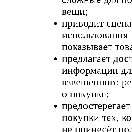
вещи;
приводит сцен
использования 
показывает тов
предлагает дос
информации дл
взвешенного р
о покупке;
предостерегает
покупки тех, к
не принесёт по