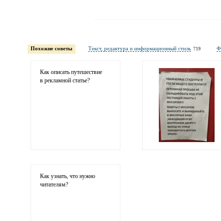
Имя и фамилия
обязательны полностью для публикации коммент
Похожие советы
Текст, редактура и информационный стиль
Ф
719
Электронная
почта
адрес не будет опубликован
Как описать путешествие
в рекламной статье?
Ваши
соображения
Как узнать, что нужно
читателям?