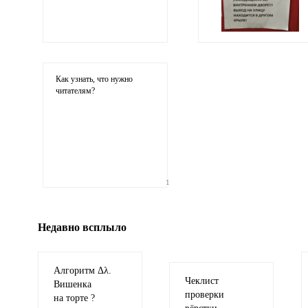
Ваши соображения
Как узнать, что нужно
читателям?
Иллюстрация
1
гиф или джипег шириной не более 700 пи
Недавно всплыло
Алгоритм Δλ.
Чеклист
Вишенка
проверки
на торте ?