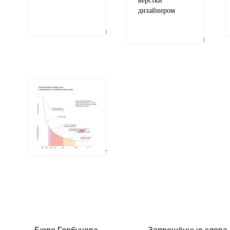
вёрстки
дизайнером
1
1
7