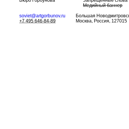
Бюро Горбунова
Запрещённые слова
Медийный баннер
soviet@artgorbunov.ru
Большая
Новодмитровск
+7 495 646-84-89
Москва, Россия, 127015