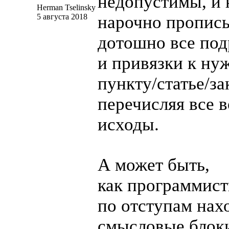
недопустимы, и
Herman Tselinsky
5 августа 2018
нарочно пропис
дотошно все по
и привязки к ну
пункту/статье/за
перечисляя все 
исходы.
А может быть,
как программис
по отступам нах
смысловые блоки