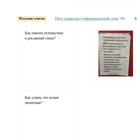
Имя и фамилия
обязательны полностью для публикации 
Похожие советы
Текст, редактура и информационный стиль
Ф
719
Электронная почта
адрес не будет опубликован
Как описать путешествие
в рекламной статье?
Ваши соображения
Как узнать, что нужно
читателям?