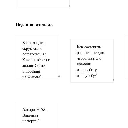
Иллюстрация
1
гиф или джипег шириной не более 700 пи
Недавно всплыло
Как сгладить
Как составить
скругления
расписание дня,
border-radius
?
чтобы хватало
Какой в вёрстке
времени
аналог Corner
и на работу,
Smoothing
и на учёбу?
4
из Фигмы?
1
Алгоритм Δλ.
Вишенка
на торте ?