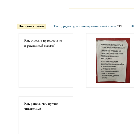
Имя и фамилия
обязательны полностью для публикации 
Похожие советы
Текст, редактура и информационный стиль
Ф
719
Электронная почта
адрес не будет опубликован
Как описать путешествие
в рекламной статье?
Ваши соображения
Как узнать, что нужно
читателям?