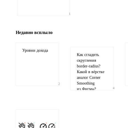
Иллюстрация
1
гиф или джипег шириной не более 700 пи
Недавно всплыло
Уровни дохода
Как сгладить
скругления
border-radius
?
Какой в вёрстке
аналог Corner
Smoothing
2
4
из Фигмы?