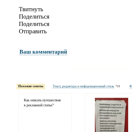
Твитнуть
Поделиться
Поделиться
Отправить
Ваш комментарий
Имя и фамилия
обязательны полностью для публикации 
Похожие советы
Текст, редактура и информационный стиль
Ф
719
Электронная почта
адрес не будет опубликован
Как описать путешествие
в рекламной статье?