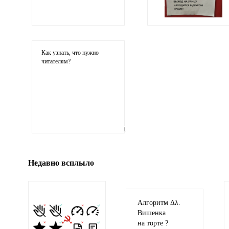
Ваши соображения
Как узнать, что нужно
читателям?
Иллюстрация
1
гиф или джипег шириной не более 700 пи
Недавно всплыло
Алгоритм Δλ.
Вишенка
на торте ?