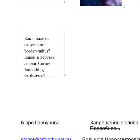
1
1
Как сгладить
скругления
border-radius
?
Какой в вёрстке
аналог Corner
Smoothing
4
из Фигмы?
Бюро Горбунова
Запрещённые слова
Подробнее...
soviet@artgorbunov.ru
Большая
Новодмитровск